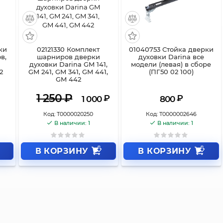
ки
02121330 Комплект
01040753 Стойка дверки
в,
шарниров дверки
духовки Darina все
духовки Darina GM 141,
модели (левая) в сборе
2
GM 241, GM 341, GM 441,
(ПГ50 02 100)
GM 442
1 250
₽
₽
₽
1 000
800
Код:
Т0000020250
Код:
Т0000002646
В наличии: 1
В наличии: 1
В КОРЗИНУ
В КОРЗИНУ