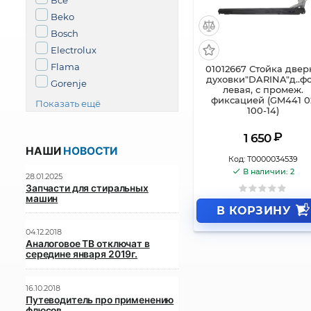
Все
Beko
Bosch
Electrolux
Flama
01012667 Стойка двер
духовки"DARINA"д..фо
Gorenje
левая, с промеж.
фиксацией (GM441 0
Показать ещё
100-14)
₽
1 650
НАШИ
НОВОСТИ
Код:
Т0000034539
В наличии: 2
28.01.2025
Запчасти для стиральных
машин
В КОРЗИНУ
04.12.2018
Аналоговое ТВ отключат в
середине января 2019г.
16.10.2018
Путеводитель про применению
флюсов