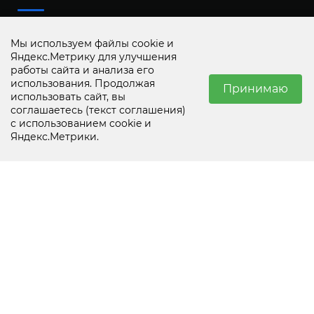
Телефон магазина
Мы используем файлы cookie и
8 800 1000 468
Яндекс.Метрику для улучшения
работы сайта и анализа его
использования. Продолжая
Электронная почта
Принимаю
использовать сайт, вы
info@vspochta.ru
соглашаетесь
(текст соглашения)
с использованием cookie и
☰
0
⌂
♡
🛒
👤
Яндекс.Метрики.
Обработка интернет-заказов
Каталог
Главная
Избранное
Корзина
Вход
Ежедневно
Принимаем к оплате
Всё Сам+ запчасти и аксессуары для бытовой техники