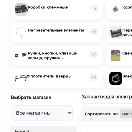
Коробки клеммные
Корп
6
Нагревательные элементы
Пере
52
реж
Ручки, кнопки, клавиши,
Свеч
57
кольца, пружины
Уплотнители дверцы
Элек
20
Запчасти для элект
Выбрать магазин
Сортировать по:
Бренд