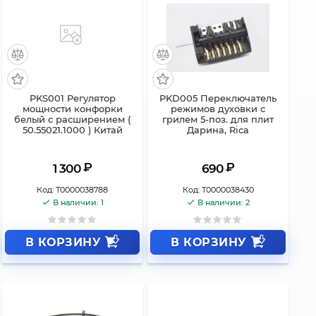
PKS001 Регулятор
PKD005 Переключатель
мощности конфорки
режимов духовки с
белый с расширением (
грилем 5-поз. для плит
50.55021.1000 ) Китай
Дарина, Rica
₽
₽
1 300
690
Код:
Т0000038788
Код:
Т0000038430
В наличии: 1
В наличии: 2
В КОРЗИНУ
В КОРЗИНУ