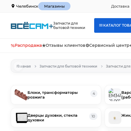
Доставка 
Челябинск
Магазины
Запчасти для
КАТАЛОГ ТОВ
бытовой техники
%
Распродажа
★
Отзывы клиентов
⚙
Сервисный центр
Главная
Запчасти для бытовой техники
Запчасти для
Блоки, трансформаторы
Варо
4
розжига
(раб
Дверцы духовки, стекла
Жик
10
духовки