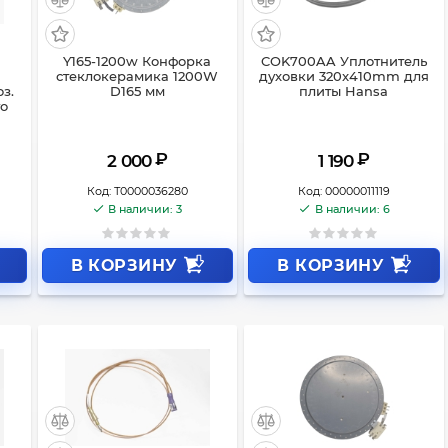
Y165-1200w Конфорка
COK700AA Уплотнитель
стеклокерамика 1200W
духовки 320x410mm для
з.
D165 мм
плиты Hansa
го
₽
₽
2 000
1 190
Код:
Т0000036280
Код:
00000011119
В наличии: 3
В наличии: 6
В КОРЗИНУ
В КОРЗИНУ