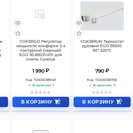
ки
COK351GO Регулятор
COK269UN Термостат
V
мощности конфорки 2-х
духовки EGO 55500
т
контурной (черный)
50°-320°C
g
EGO 50.85021.001 для
плиты Gorenje
₽
₽
1 990
790
Код:
Т0000038949
Код:
Т0000038796
В наличии: 1
В наличии: 11
В КОРЗИНУ
В КОРЗИНУ