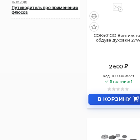
16.10.2018
Путеводитель про применению
флюсов
COK401GO Вентилят
обдува духовки 27
₽
2 600
Код:
Т0000038229
В наличии: 1
В КОРЗИНУ