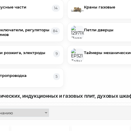
усные части
Краны газовые
14
ключатели, регуляторы
Петли дверцы
84
имов
и розжига, электроды
Таймеры механически
9
тропроводка
5
рических, индукционных и газовых плит, духовых шка