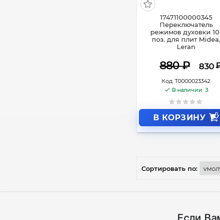
17471100000345
Переключатель
режимов духовки 10
поз. для плит Midea
Leran
880
₽
830
Код:
Т0000023342
В наличии: 3
В КОРЗИНУ
Сортировать по:
Если Ва