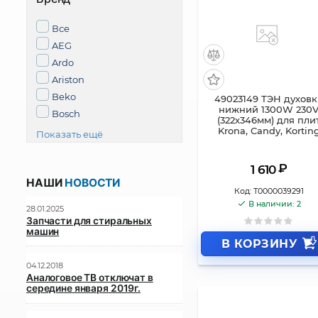
Все
AEG
Ardo
Ariston
Beko
49023149 ТЭН духов
нижний 1300W 230
Bosch
(322х346мм) для пли
Krona, Candy, Kortin
Показать ещё
₽
1 610
НАШИ
НОВОСТИ
Код:
Т0000039291
В наличии: 2
28.01.2025
Запчасти для стиральных
машин
В КОРЗИНУ
04.12.2018
Аналоговое ТВ отключат в
середине января 2019г.