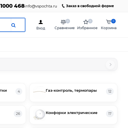
 1000 468
info@vspochta.ru
Заказ в свободной форме
0
0
0
Сравнение
Избранное
Корзина
Вход
тки
Газ-контроль, термопары
4
12
Конфорки электрические
26
17