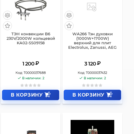
ТЭН конвекции B6
WA266 Тэн духовки
230V/2000W кольцевой
(1000W+1700W)
KA02-SS09158
верхний для плит
Electrolux, Zanussi, AEG
₽
₽
1 200
3 120
Код:
Т0000037688
Код:
Т0000037432
В наличии: 2
В наличии: 2
В КОРЗИНУ
В КОРЗИНУ