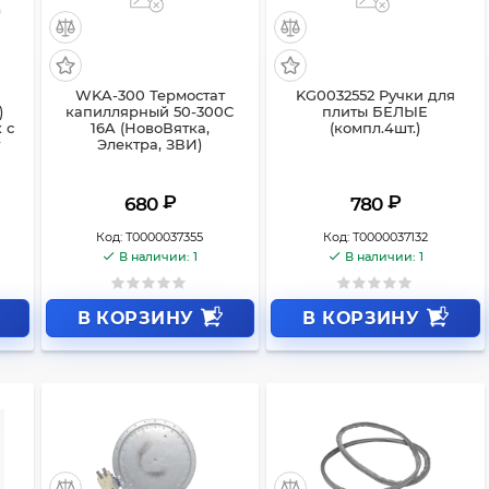
WKA-300 Термостат
KG0032552 Ручки для
)
капиллярный 50-300C
плиты БЕЛЫЕ
 с
16A (НовоВятка,
(компл.4шт.)
т
Электра, ЗВИ)
₽
₽
680
780
Код:
Т0000037355
Код:
Т0000037132
В наличии: 1
В наличии: 1
В КОРЗИНУ
В КОРЗИНУ