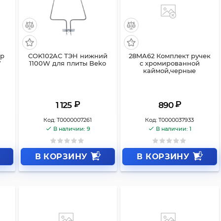
ор
COK102AC ТЭН нижний
28MA62 Комплект ручек
W
1100W для плиты Beko
с хромированной
каймой,черные
₽
₽
1 125
890
Код:
Т0000007261
Код:
Т0000037933
В наличии: 9
В наличии: 1
В КОРЗИНУ
В КОРЗИНУ