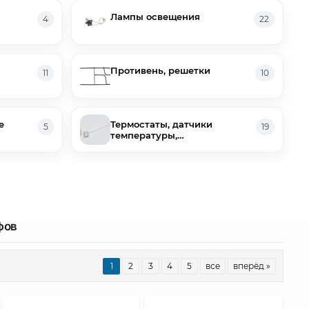
Лампы освещения
4
22
Противень, решетки
11
10
е
Термостаты, датчики
5
19
температуры,
термопредохранители
фов
1
2
3
4
5
все
вперёд »