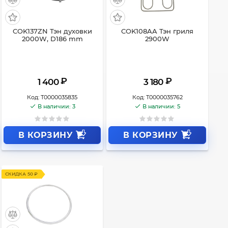
COK137ZN Тэн духовки
COK108AA Тэн гриля
2000W, D186 mm
2900W
₽
₽
1 400
3 180
Код:
Т0000035835
Код:
Т0000035762
В наличии: 3
В наличии: 5
В КОРЗИНУ
В КОРЗИНУ
СКИДКА 50 ₽