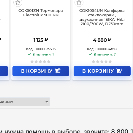
COK501ZN Термопара
COK1054UN Конфорка
Electrolux 500 мм
стеклокерам.,
-
двухзонная 'EIKA' HiLi
,
2100/700W, D230mm
₽
₽
₽
1 125
4 880
Код:
Т0000035593
Код:
Т0000034893
В наличии: 1
В наличии: 7
В КОРЗИНУ
В КОРЗИНУ
м нужна помощь в выборе, звоните:
8 800 