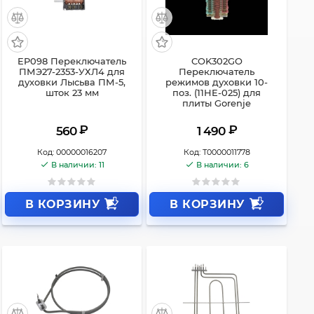
EP098 Переключатель
COK302GO
ПМЭ27-2353-УХЛ4 для
Переключатель
духовки Лысьва ПМ-5,
режимов духовки 10-
шток 23 мм
поз. (11HE-025) для
плиты Gorenje
₽
₽
560
1 490
Код:
00000016207
Код:
Т0000011778
В наличии: 11
В наличии: 6
В КОРЗИНУ
В КОРЗИНУ