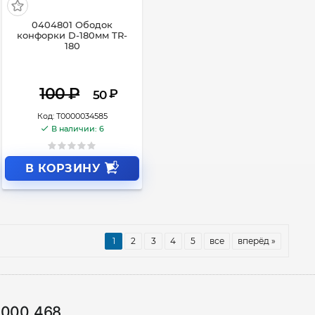
0404801 Ободок
конфорки D-180мм TR-
180
100
₽
₽
50
Код:
Т0000034585
В наличии: 6
В КОРЗИНУ
1
2
3
4
5
все
вперёд »
1000 468