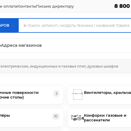
8 800
и оплата
Контакты
Письмо директору
АРОВ
⌖
Адреса магазинов
 электрических, индукционных и газовых плит, духовых шкафов
чные поверхности
Вентиляторы, крыльча
2
очие столы)
лёры
Конфорки газовые и
10
рассекатели