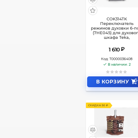
COK314TK
Переключатель
режимов духовки 6-по
(7HE045) для духово
шкафа Teka,
₽
1 610
Код:
Т0000036408
В наличии: 2
В КОРЗИНУ
СКИДКА 50 ₽