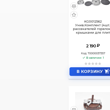
KG0012562
Унив.Комплект (4шт.
рассекателей горелок
крышками для пли
₽
2 190
Код:
Т0000037357
В наличии: 1
В КОРЗИНУ