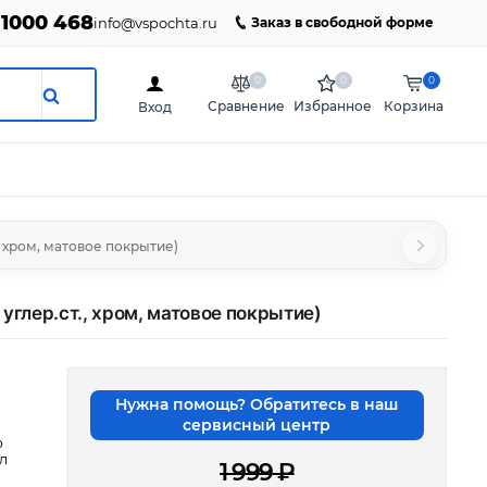
 1000 468
info@vspochta.ru
Заказ в свободной форме
0
0
0
Сравнение
Избранное
Корзина
Вход
., хром, матовое покрытие)
 углер.ст., хром, матовое покрытие)
Нужна помощь? Обратитесь в наш
сервисный центр
р
л
1 999
₽