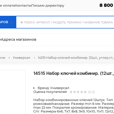
8 800
и оплата
Контакты
Письмо директору
АРОВ
⌖
Адреса магазинов
ючи
Универсал
14515 Набор ключей комбинир. (12шт., углер.ст
14515 Набор ключей комбинир. (12шт.,
Бренд:
Универсал
Оценка покупателей:
(0.0)
Набор комбинированных ключей 12штук. Тип
рожковые/накидные. Размер min 6 мм. Разме
max 22 мм. Покрытие хромирование. Материа
CrV. Размеры 6х6, 7х7, 8х8, 9х9, 10х10, 11х11, 12х12,