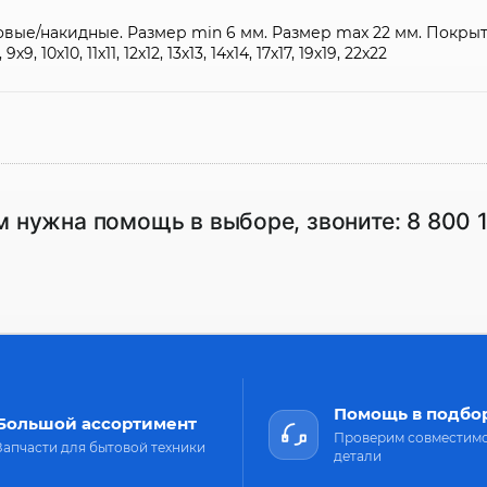
вые/накидные. Размер min 6 мм. Размер max 22 мм. Покры
0х10, 11х11, 12х12, 13х13, 14х14, 17х17, 19х19, 22х22
м нужна помощь в выборе, звоните:
8 800 
Помощь в подбо
Большой ассортимент
Проверим совместим
Запчасти для бытовой техники
детали