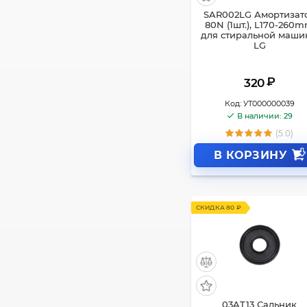
SAR002LG Амортизат
80N (1шт.), L170-260
для стиральной маш
LG
₽
320
Код:
УТ000000039
В наличии: 29
(5.0)
В КОРЗИНУ
СКИДКА 80 ₽
03AT13 Сальник