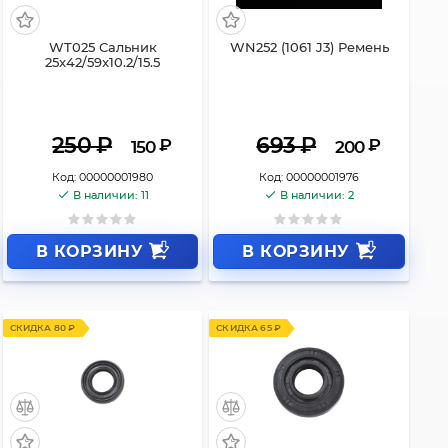
WT025 Сальник
WN252 (1061 J3) Ремень
25x42/59x10.2/15.5
250
₽
693
₽
₽
₽
150
200
Код:
00000001980
Код:
00000001976
В наличии: 11
В наличии: 2
В КОРЗИНУ
В КОРЗИНУ
СКИДКА 80 ₽
СКИДКА 65 ₽