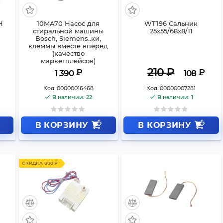
Н
10MA70 Насос для
WT196 Сальник
стиральной машины
25x55/68x8/11
Bosch, Siemens..ки,
клеммы вместе вперед
(качество
маркетплейсов)
210
₽
₽
₽
1 390
108
Код:
00000016468
Код:
00000007281
В наличии: 22
В наличии: 1
В КОРЗИНУ
В КОРЗИНУ
СКИДКА 800 ₽