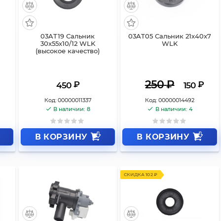
03AT19 Сальник
03AT05 Сальник 21x40x7
30x55x10/12 WLK
WLK
(высокое качество)
250
₽
₽
₽
450
150
Код:
00000011337
Код:
00000014492
В наличии: 8
В наличии: 4
В КОРЗИНУ
В КОРЗИНУ
СКИДКА 102 ₽