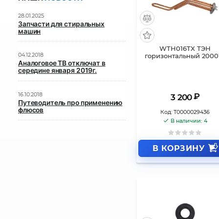
28.01.2025
Запчасти для стиральных
машин
WTH016TX ТЭН
04.12.2018
горизонтальный 200
Аналоговое ТВ отключат в
середине января 2019г.
16.10.2018
₽
3 200
Путеводитель про применению
флюсов
Код:
Т0000029436
В наличии: 4
В КОРЗИНУ