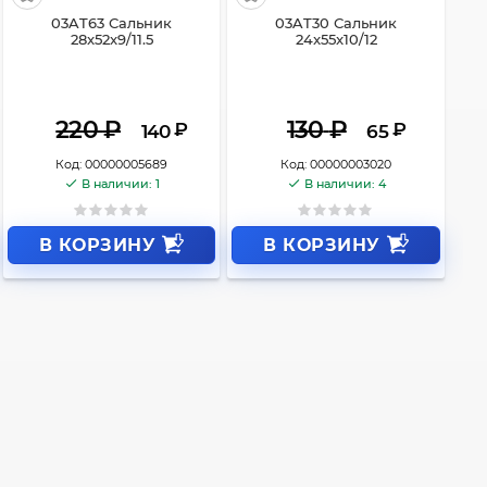
03AT63 Сальник
03AT30 Сальник
28x52x9/11.5
24x55x10/12
220
₽
130
₽
₽
₽
140
65
Код:
00000005689
Код:
00000003020
В наличии: 1
В наличии: 4
В КОРЗИНУ
В КОРЗИНУ