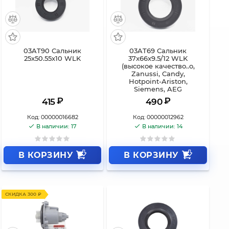
03AT90 Сальник
03AT69 Сальник
25x50.55x10 WLK
37x66x9.5/12 WLK
(высокое качество..o,
Zanussi, Candy,
Hotpoint-Ariston,
Siemens, AEG
₽
₽
415
490
Код:
00000016682
Код:
00000012962
В наличии: 17
В наличии: 14
В КОРЗИНУ
В КОРЗИНУ
СКИДКА 300 ₽