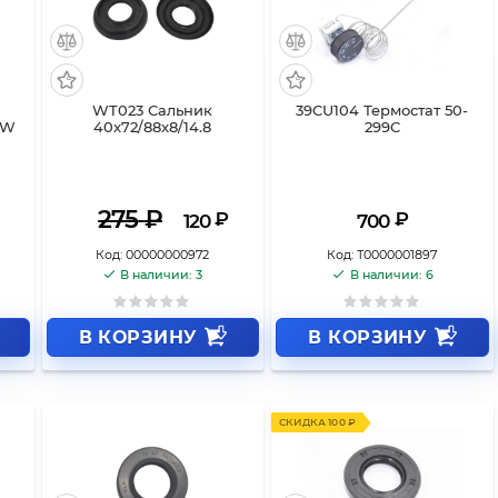
WT023 Сальник
39CU104 Термостат 50-
0W
40x72/88x8/14.8
299C
275
₽
₽
₽
120
700
Код:
00000000972
Код:
Т0000001897
В наличии: 3
В наличии: 6
В КОРЗИНУ
В КОРЗИНУ
СКИДКА 100 ₽