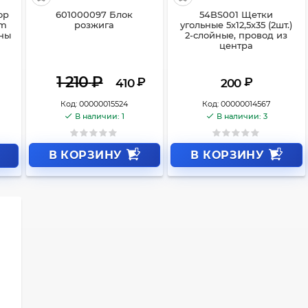
ор
601000097 Блок
54BS001 Щетки
mm
розжига
угольные 5х12,5х35 (2шт.)
ины
2-слойные, провод из
центра
1 210
₽
₽
₽
410
200
Код:
00000015524
Код:
00000014567
В наличии: 1
В наличии: 3
В КОРЗИНУ
В КОРЗИНУ