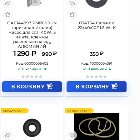
OAC144997 PMP000UN
03AT34 Сальник
(оригинал Италия)
22x40x10/11.5 WLK
Насос для ст..ll 40W, 3
винта, клеммы
раздельно назад,
АЛЮМИНИЙ
1 290
₽
₽
₽
990
350
Код:
00000006405
Код:
Т0000004391
В наличии: 30
В наличии: 4
В КОРЗИНУ
В КОРЗИНУ
СКИДКА 100 ₽
СКИДКА 493 ₽