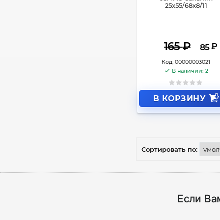
25x55/68x8/11
165
₽
₽
85
Код:
00000003021
В наличии: 2
В КОРЗИНУ
Сортировать по:
Если Ва