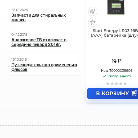
28.01.2025
Запчасти для стиральных
машин
Start Energy LR03-16
04.12.2018
(AAA) батарейка (шту
Аналоговое ТВ отключат в
середине января 2019г.
16.10.2018
₽
19
Путеводитель про применению
флюсов
Код:
Т0000036606
Склад: много
В КОРЗИНУ