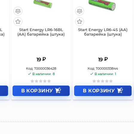
BL
Start Energy LR6-16BL
Start Energy LR6-4S (AA)
ка)
(AA) батарейка (штука)
батарейка (штука)
₽
₽
19
19
Код:
Т0000036428
Код:
Т0000033844
В наличии: 8
В наличии: 1
В КОРЗИНУ
В КОРЗИНУ