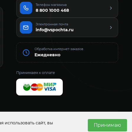
Телефон магазина
8 800 1000 468
Электронная почта
info@vspochta.ru
Обработка интернет-заказов
Ежедневно
Принимаем к оплате
Н 1157456021161
ИНН 7452127894
г. Челябинск, пр. Ленина, д. 24, офис 53
я использовать сайт, вы
Принимаю