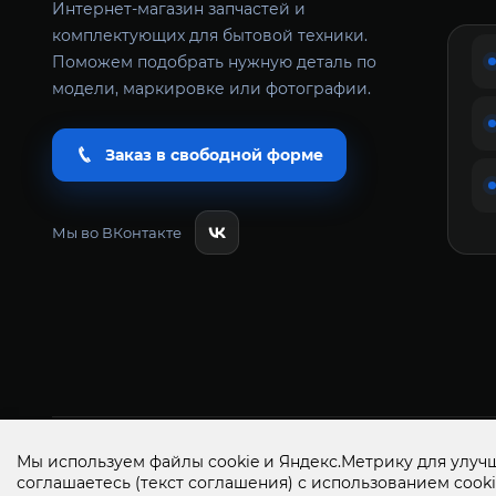
Интернет-магазин запчастей и
комплектующих для бытовой техники.
Поможем подобрать нужную деталь по
модели, маркировке или фотографии.
Заказ в свободной форме
Мы во ВКонтакте
Всё Сам+ запчасти и аксессуары для бытовой техники 
Мы используем файлы cookie и Яндекс.Метрику для улучш
соглашаетесь
(текст соглашения)
с использованием cooki