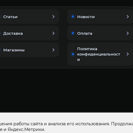
Статьи
Новости
Доставка
Оплата
Политика
Магазины
конфиденциальност
и
© 2015-2026
ООО «ДОМАШНИЙ МАСТЕР»
ОГР
ения работы сайта и анализа его использования. Продолжа
e и Яндекс.Метрики.