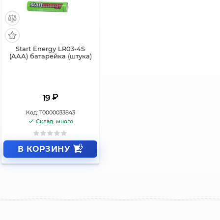
Start Energy LR03-4S
(AAA) батарейка (штука)
₽
19
Код:
Т0000033843
Склад: много
В КОРЗИНУ