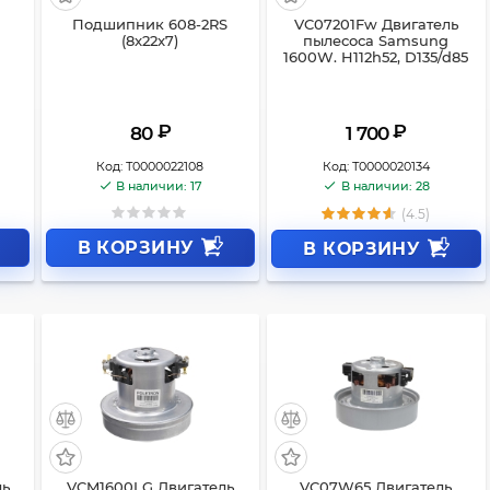
Подшипник 608-2RS
VC07201Fw Двигатель
(8x22x7)
пылесоса Samsung
1600W. H112h52, D135/d85
₽
₽
80
1 700
Код:
Т0000022108
Код:
Т0000020134
В наличии: 17
В наличии: 28
(4.5)
В КОРЗИНУ
В КОРЗИНУ
ль
VCM1600LG Двигатель
VC07W65 Двигатель