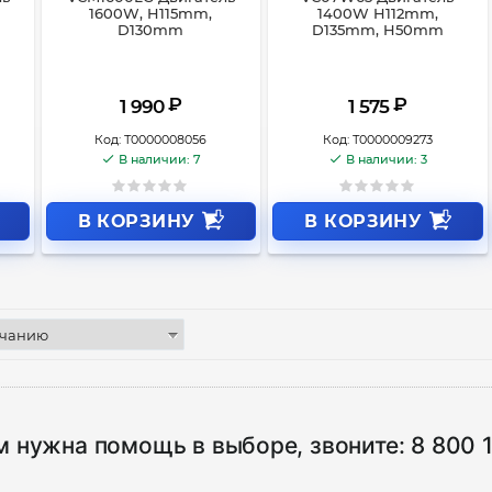
1600W, H115mm,
1400W H112mm,
D130mm
D135mm, H50mm
₽
₽
1 990
1 575
Код:
Т0000008056
Код:
Т0000009273
В наличии: 7
В наличии: 3
В КОРЗИНУ
В КОРЗИНУ
м нужна помощь в выборе, звоните:
8 800 