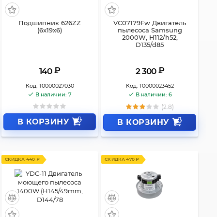
Подшипник 626ZZ
VC07179Fw Двигатель
(6x19x6)
пылесоса Samsung
2000W, H112/h52,
D135/d85
₽
₽
140
2 300
Код:
Т0000027030
Код:
Т0000023452
В наличии: 7
В наличии: 6
(2.8)
В КОРЗИНУ
В КОРЗИНУ
СКИДКА 440 ₽
СКИДКА 470 ₽