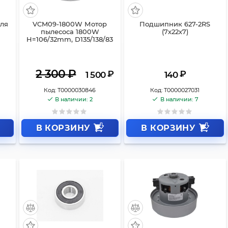
для
VCM09-1800W Мотор
Подшипник 627-2RS
пылесоса 1800W
(7х22х7)
H=106/32mm, D135/138/83
2 300
₽
₽
₽
1 500
140
Код:
Т0000030846
Код:
Т0000027031
В наличии: 2
В наличии: 7
В КОРЗИНУ
В КОРЗИНУ