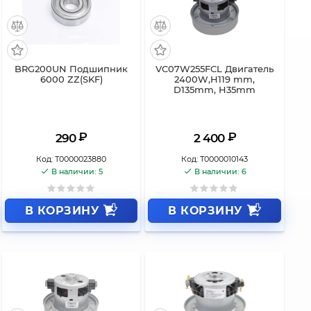
BRG200UN Подшипник
VC07W255FCL Двигатель
6000 ZZ(SKF)
2400W,H119 mm,
D135mm, H35mm
₽
₽
290
2 400
Код:
Т0000023880
Код:
Т0000010143
В наличии: 5
В наличии: 6
В КОРЗИНУ
В КОРЗИНУ