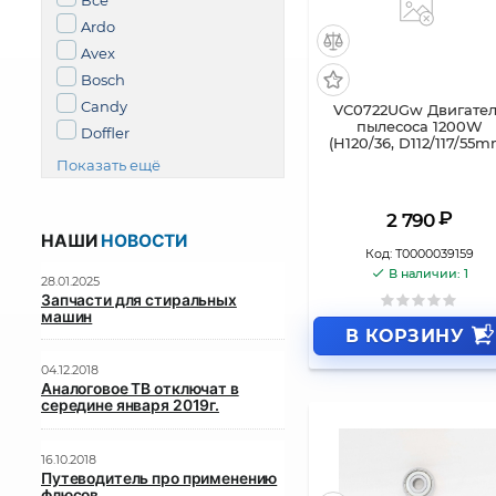
Все
Ardo
Avex
Bosch
Candy
VC0722UGw Двигате
пылесоса 1200W
Doffler
(H120/36, D112/117/55m
Показать ещё
₽
2 790
НАШИ
НОВОСТИ
Код:
Т0000039159
В наличии: 1
28.01.2025
Запчасти для стиральных
машин
В КОРЗИНУ
04.12.2018
Аналоговое ТВ отключат в
середине января 2019г.
16.10.2018
Путеводитель про применению
флюсов