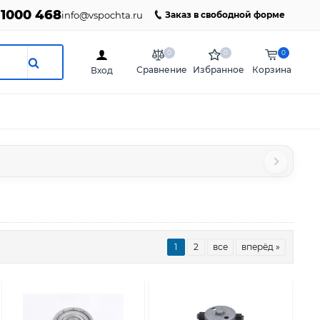
 1000 468
info@vspochta.ru
Заказ в свободной форме
0
0
0
Сравнение
Избранное
Корзина
Вход
1
2
все
вперёд »