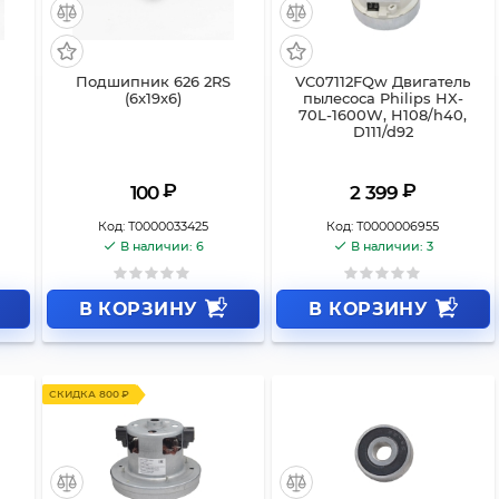
Подшипник 626 2RS
VC07112FQw Двигатель
(6x19x6)
пылесоса Philips HX-
70L-1600W, H108/h40,
D111/d92
₽
₽
100
2 399
Код:
Т0000033425
Код:
Т0000006955
В наличии: 6
В наличии: 3
В КОРЗИНУ
В КОРЗИНУ
СКИДКА 800 ₽