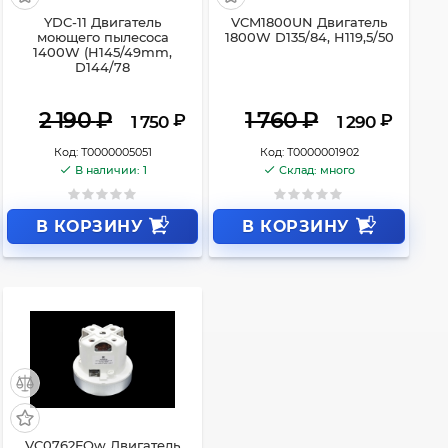
YDC-11 Двигатель
VCM1800UN Двигатель
моющего пылесоса
1800W D135/84, H119,5/50
1400W (H145/49mm,
D144/78
2 190
₽
1 760
₽
₽
₽
1 750
1 290
Код:
Т0000005051
Код:
Т0000001902
В наличии: 1
Склад: много
В КОРЗИНУ
В КОРЗИНУ
VC0762FQw Двигатель