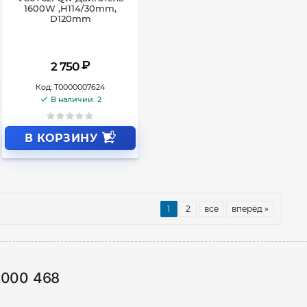
1600W ,H114/30mm,
D120mm
₽
2 750
Код:
Т0000007624
В наличии: 2
В КОРЗИНУ
1
2
все
вперёд »
1000 468