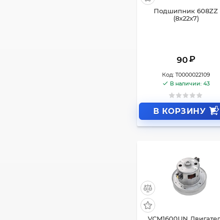
Подшипник 608ZZ
(8x22x7)
₽
90
Код:
Т0000022109
В наличии: 43
В КОРЗИНУ
VCM1600UN Двигате