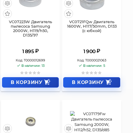
VC07223W Двигатель
VC0721FQw Двигатель
пылесоса Samsung
1600W, H117/50mm, D133
2000W, H119/h50,
(с юбкой)
D135/97
₽
₽
1 895
1 900
Код:
Т0000012699
Код:
Т0000021063
В наличии: 13
В наличии: 5
В КОРЗИНУ
В КОРЗИНУ