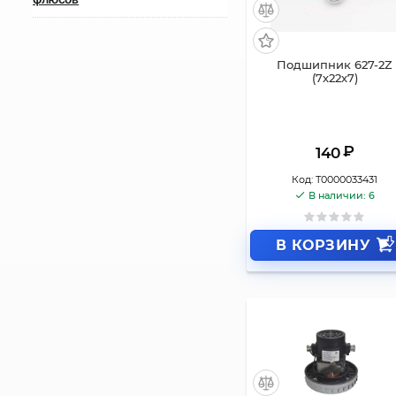
Подшипник 627-2Z
(7х22х7)
₽
140
Код:
Т0000033431
В наличии: 6
В КОРЗИНУ