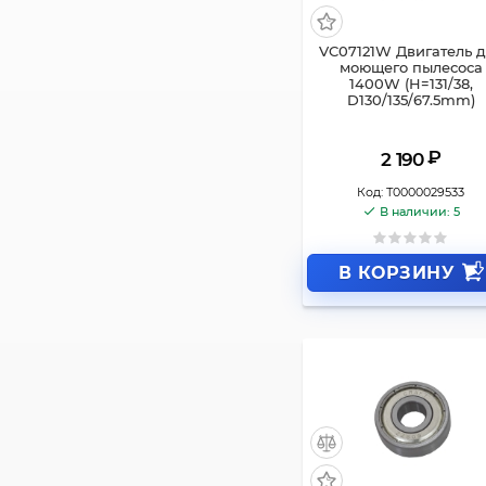
VC07121W Двигатель 
моющего пылесоса
1400W (H=131/38,
D130/135/67.5mm)
₽
2 190
Код:
Т0000029533
В наличии: 5
В КОРЗИНУ