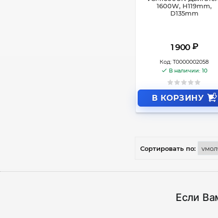
1600W, H119mm,
D135mm
₽
1 900
Код:
Т0000002058
В наличии: 10
В КОРЗИНУ
Сортировать по:
Если Ва