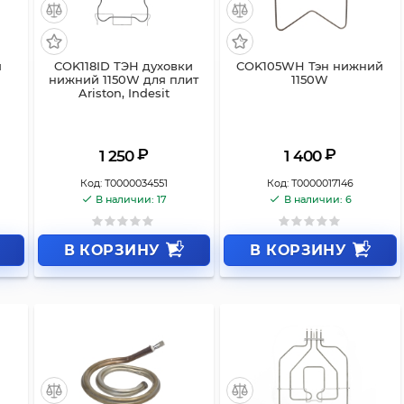
я
COK118ID ТЭН духовки
COK105WH Тэн нижний
нижний 1150W для плит
1150W
Ariston, Indesit
₽
₽
1 250
1 400
Код:
Т0000034551
Код:
Т0000017146
В наличии: 17
В наличии: 6
В КОРЗИНУ
В КОРЗИНУ