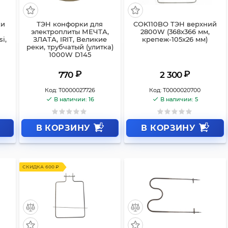
ки
ТЭН конфорки для
COK110BO ТЭН верхний
электроплиты МЕЧТА,
2800W (368x366 мм,
si,
ЗЛАТА, IRIT, Великие
крепеж-105x26 мм)
реки, трубчатый (улитка)
1000W D145
₽
₽
770
2 300
Код:
Т0000027726
Код:
Т0000020700
В наличии: 16
В наличии: 5
В КОРЗИНУ
В КОРЗИНУ
СКИДКА 600 ₽