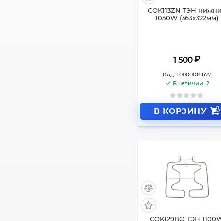
COK113ZN ТЭН нижн
1050W (363x322мм)
₽
1 500
Код:
Т0000016677
В наличии: 2
В КОРЗИНУ
COK129BO ТЭН 1100