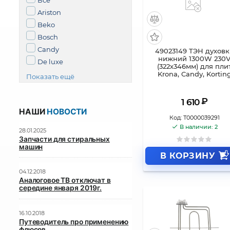
Все
Ariston
Beko
Bosch
Candy
49023149 ТЭН духов
нижний 1300W 230
De luxe
(322х346мм) для пли
Krona, Candy, Kortin
Показать ещё
₽
1 610
НАШИ
НОВОСТИ
Код:
Т0000039291
В наличии: 2
28.01.2025
Запчасти для стиральных
машин
В КОРЗИНУ
04.12.2018
Аналоговое ТВ отключат в
середине января 2019г.
16.10.2018
Путеводитель про применению
флюсов