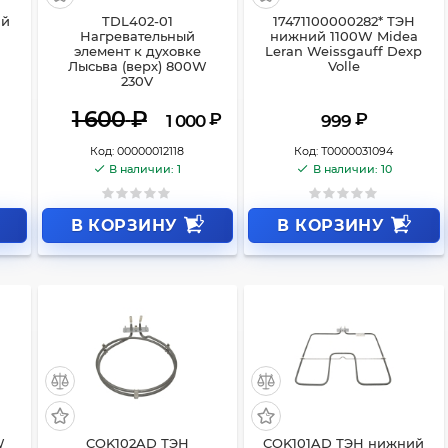
ий
TDL402-01
17471100000282* ТЭН
Нагревательный
нижний 1100W Midea
элемент к духовке
Leran Weissgauff Dexp
Лысьва (верх) 800W
Volle
230V
1 600
₽
₽
₽
1 000
999
Код:
00000012118
Код:
Т0000031094
В наличии: 1
В наличии: 10
В КОРЗИНУ
В КОРЗИНУ
W
COK102AD ТЭН
COK101AD ТЭН нижний