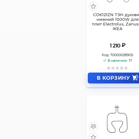
COK121ZN ТЭН духов
нижний 1000W для
плит Electrolux, Zanus
IKEA
₽
1 210
Код:
Т0000028905
В наличии: 17
В КОРЗИНУ