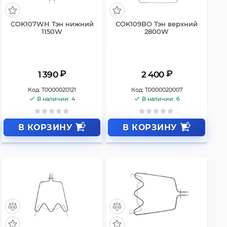
COK107WH Тэн нижний
COK109BO Тэн верхний
1150W
2800W
₽
₽
1 390
2 400
Код:
Т0000020121
Код:
Т0000020007
В наличии: 4
В наличии: 6
В КОРЗИНУ
В КОРЗИНУ