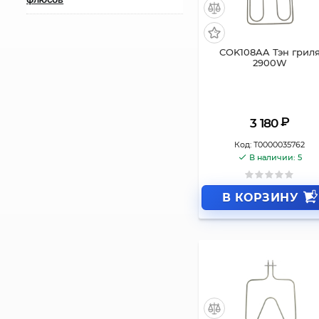
COK108AA Тэн грил
2900W
₽
3 180
Код:
Т0000035762
В наличии: 5
В КОРЗИНУ