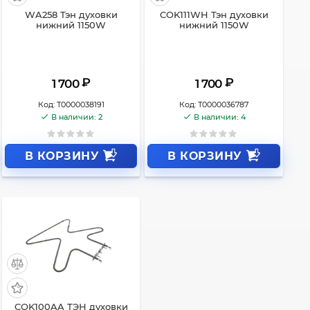
WA258 Тэн духовки
COK111WH Тэн духовки
нижний 1150W
нижний 1150W
₽
₽
1 700
1 700
Код:
Т0000038191
Код:
Т0000036787
В наличии: 2
В наличии: 4
В КОРЗИНУ
В КОРЗИНУ
COK100AA ТЭН духовки