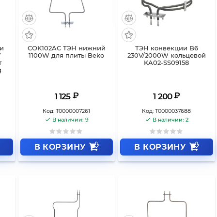
ки
COK102AC ТЭН нижний
ТЭН конвекции B6
V
1100W для плиты Beko
230V/2000W кольцевой
т
KA02-SS09158
g
₽
₽
1 125
1 200
Код:
Т0000007261
Код:
Т0000037688
В наличии: 9
В наличии: 2
В КОРЗИНУ
В КОРЗИНУ