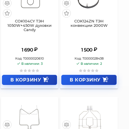
COK104CY ТЭН
COK124ZN ТЭН
1050W+450W духовки
конвекции 2000W
Candy
₽
₽
1 690
1 500
Код:
Т0000020610
Код:
Т0000028438
В наличии: 3
В наличии: 2
В КОРЗИНУ
В КОРЗИНУ