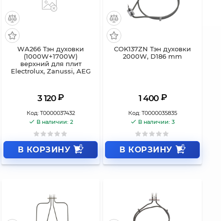
WA266 Тэн духовки
COK137ZN Тэн духовки
(1000W+1700W)
2000W, D186 mm
верхний для плит
Electrolux, Zanussi, AEG
₽
₽
3 120
1 400
Код:
Т0000037432
Код:
Т0000035835
В наличии: 2
В наличии: 3
В КОРЗИНУ
В КОРЗИНУ