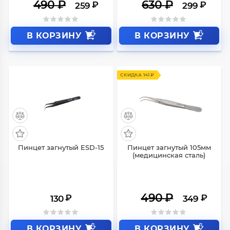
490
₽
630
₽
₽
₽
259
299
В КОРЗИНУ
В КОРЗИНУ
СКИДКА 141 ₽
Пинцет загнутый ESD-15
Пинцет загнутый 105мм
(медицинская сталь)
490
₽
₽
₽
130
349
В КОРЗИНУ
В КОРЗИНУ