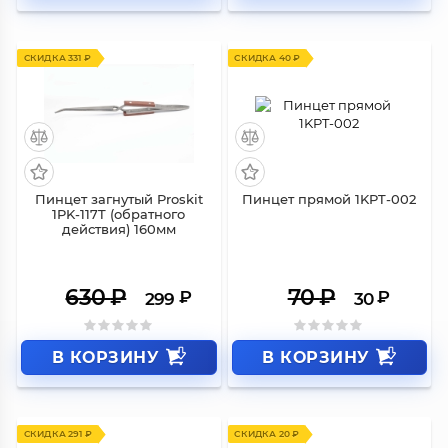
СКИДКА 331 ₽
СКИДКА 40 ₽
Пинцет загнутый Proskit
Пинцет прямой 1KPT-002
1PK-117T (обратного
действия) 160мм
630
₽
70
₽
₽
₽
299
30
В КОРЗИНУ
В КОРЗИНУ