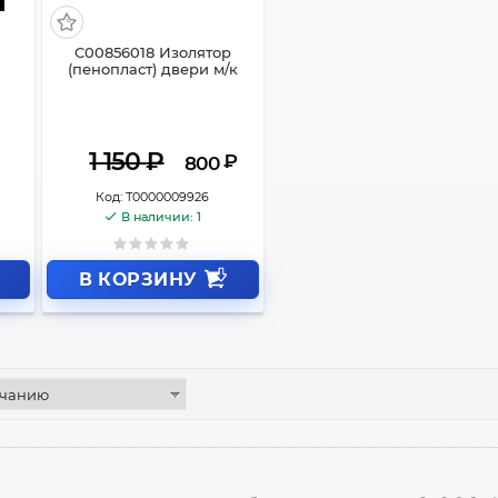
C00856018 Изолятор
(пенопласт) двери м/к
1 150
₽
₽
800
Код:
Т0000009926
В наличии: 1
В КОРЗИНУ