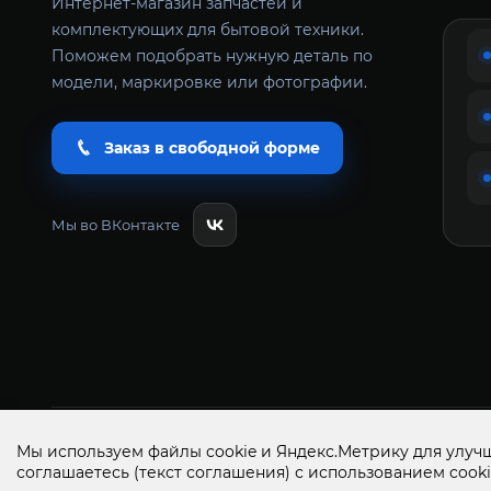
Интернет-магазин запчастей и
комплектующих для бытовой техники.
Поможем подобрать нужную деталь по
модели, маркировке или фотографии.
Заказ в свободной форме
Мы во ВКонтакте
Всё Сам+ запчасти и аксессуары для бытовой техники 
Мы используем файлы cookie и Яндекс.Метрику для улучш
соглашаетесь
(текст соглашения)
с использованием cooki