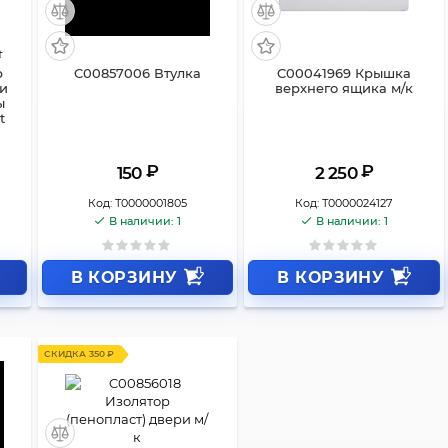
р
C00857006 Втулка
C00041969 Крышка
ли
верхнего ящика м/к
ы
t
₽
₽
150
2 250
Код:
Т0000001805
Код:
Т0000024127
В наличии: 1
В наличии: 1
В КОРЗИНУ
В КОРЗИНУ
СКИДКА 350 ₽