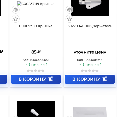
C00857119 Крышка
50279940006 Держатель
₽
₽
85
уточните цену
Код:
Т0000000652
Код:
Т0000013744
В наличии: 1
В наличии: 1
В КОРЗИНУ
В КОРЗИНУ