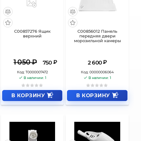
C00857276 Ящик
C00856012 Панель
верхний
передняя двери
морозильной камеры
1 050
₽
₽
₽
750
2 600
Код:
Т0000007472
Код:
00000006064
В наличии: 1
В наличии: 1
В КОРЗИНУ
В КОРЗИНУ