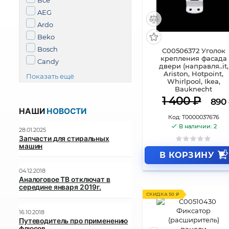
Все
AEG
Ardo
Beko
Bosch
C00506372 Уголок
крепления фасада
Candy
двери (направля..it,
Ariston, Hotpoint,
Показать ещё
Whirlpool, Ikea,
Bauknecht
1 400
₽
890
НАШИ
НОВОСТИ
Код:
Т0000037676
В наличии: 2
28.01.2025
Запчасти для стиральных
машин
В КОРЗИНУ
04.12.2018
Аналоговое ТВ отключат в
середине января 2019г.
СКИДКА 50 ₽
16.10.2018
Путеводитель про применению
флюсов