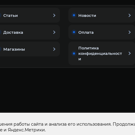
Статьи
Новости
Доставка
Оплата
Политика
Магазины
конфиденциальност
и
© 2015-2026
ООО «ДОМАШНИЙ МАСТЕР»
ОГР
ения работы сайта и анализа его использования. Продолжа
e и Яндекс.Метрики.