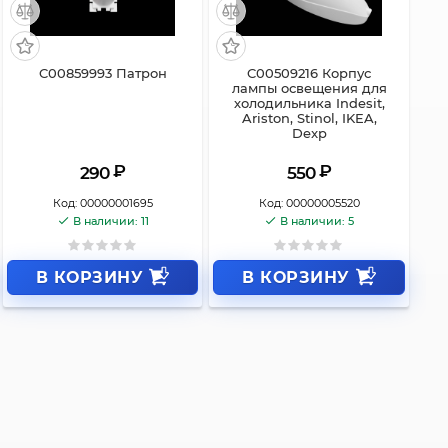
C00859993 Патрон
C00509216 Корпус
лампы освещения для
холодильника Indesit,
Ariston, Stinol, IKEA,
Dexp
₽
₽
290
550
Код:
00000001695
Код:
00000005520
В наличии: 11
В наличии: 5
В КОРЗИНУ
В КОРЗИНУ