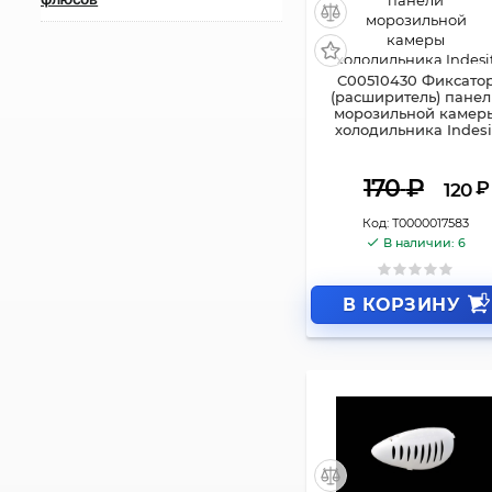
C00510430 Фиксато
(расширитель) пане
морозильной камер
холодильника Indesi
170
₽
₽
120
Код:
Т0000017583
В наличии: 6
В КОРЗИНУ