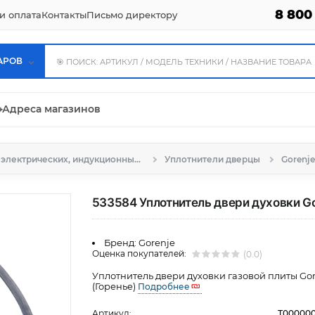
8 800
и оплата
Контакты
Письмо директору
АРОВ
⌖
Адреса магазинов
Запчасти для электрических, индукционных и газовых плит, духовых шкафов
Уплотнители дверцы
Gorenje
533584 Уплотнитель двери духовки Gor
Бренд:
Gorenje
Оценка покупателей:
(0.0)
Уплотнитель двери духовки газовой плиты Go
(Горенье)
Подробнее
Артикул:
Т00000