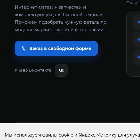
Полезн
Интернет-магазин запчастей и
комплектующих для бытовой техники.
Поможем подобрать нужную деталь по
модели, маркировке или фотографии.
Заказ в свободной форме
Мы во ВКонтакте
Всё Сам+ запчасти и аксессуары для бытовой техники 
Мы используем файлы cookie и Яндекс.Метрику для улучш