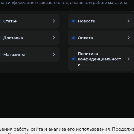
ая информация о заказе, оплате, доставке и работе магазина.
Статьи
Новости
Доставка
Оплата
Политика
Магазины
конфиденциальност
и
© 2015-2026
ООО «ДОМАШНИЙ МАСТЕР»
ОГР
ения работы сайта и анализа его использования. Продолжа