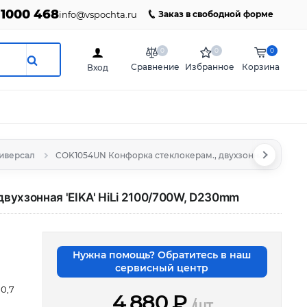
 1000 468
info@vspochta.ru
Заказ в свободной форме
0
0
0
Сравнение
Избранное
Корзина
Вход
иверсал
COK1054UN Конфорка стеклокерам., двухзонная 'EIKA' H
вухзонная 'EIKA' HiLi 2100/700W, D230mm
Нужна помощь? Обратитесь в наш
сервисный центр
 0,7
4 880
₽
/шт