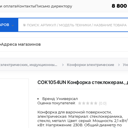
8 800
и оплата
Контакты
Письмо директору
АРОВ
⌖
Адреса магазинов
Запчасти для электрических, индукционных и газовых плит, духовых шкафов
Конфорки электрические
Ун
COK1054UN Конфорка стеклокерам., д
Бренд:
Универсал
Оценка покупателей:
(0.0)
Конфорка для варочной поверхности,
электрическая. Материал: стеклокерамика,
стекло, металл. Цвет: серый. Мощность: 2,1 кВт/
кВт. Напряжение: 230В. Общий диаметр по