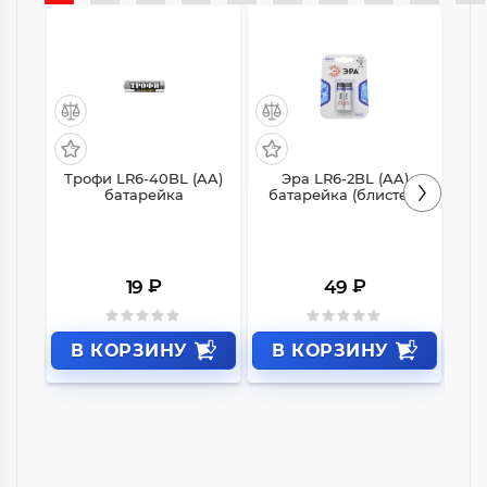
Трофи LR6-40BL (AA)
Эра LR6-2BL (AA)
Ko
батарейка
батарейка (блистер)
₽
₽
19
49
В КОРЗИНУ
В КОРЗИНУ
В