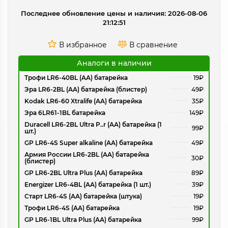
Последнее обновление цены и наличия: 2026-08-06
21:12:51
Аналоги в наличии
Трофи LR6-40BL (AA) батарейка
19₽
Эра LR6-2BL (AA) батарейка (блистер)
49₽
Kodak LR6-60 Xtralife (AA) батарейка
35₽
Эра 6LR61-1BL батарейка
149₽
Duracell LR6-2BL Ultra P..r (AA) батарейка (1
99₽
шт.)
GP LR6-4S Super alkaline (AA) батарейка
49₽
Армия России LR6-2BL (AA) батарейка
30₽
(блистер)
GP LR6-2BL Ultra Plus (AA) батарейка
89₽
Energizer LR6-4BL (AA) батарейка (1 шт.)
39₽
Старт LR6-4S (AA) батарейка (штука)
19₽
Трофи LR6-4S (AA) батарейка
19₽
GP LR6-1BL Ultra Plus (AA) батарейка
99₽