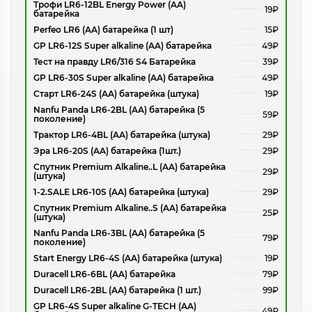
Трофи LR6-12BL Energy Power (AA)
19₽
батарейка
Perfeo LR6 (AA) батарейка (1 шт)
15₽
GP LR6-12S Super alkaline (AA) батарейка
49₽
Тест на правду LR6/316 S4 Батарейка
39₽
GP LR6-30S Super alkaline (AA) батарейка
49₽
Старт LR6-24S (AA) батарейка (штука)
19₽
Nanfu Panda LR6-2BL (AA) батарейка (5
59₽
поколение)
Трактор LR6-4BL (AA) батарейка (штука)
29₽
Эра LR6-20S (AA) батарейка (1шт.)
29₽
Спутник Premium Alkaline..L (AA) батарейка
29₽
(штука)
1-2.SALE LR6-10S (AA) батарейка (штука)
29₽
Спутник Premium Alkaline..S (AA) батарейка
25₽
(штука)
Nanfu Panda LR6-3BL (AA) батарейка (5
79₽
поколение)
Start Energy LR6-4S (AA) батарейка (штука)
19₽
Duracell LR6-6BL (AA) батарейка
79₽
Duracell LR6-2BL (AA) батарейка (1 шт.)
99₽
GP LR6-4S Super alkaline G-TECH (AA)
49₽