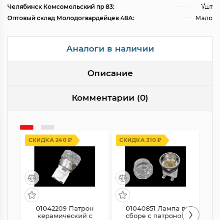
Челябинск Комсомольский пр 83:
1/шт
Оптовый склад Молодогвардейцев 48А:
Мало
Аналоги в наличии
Описание
Комментарии (0)
СКИДКА 240 ₽
СКИДКА 310 ₽
01042209 Патрон
01040851 Лампа в
EP
керамический с
сборе с патроном