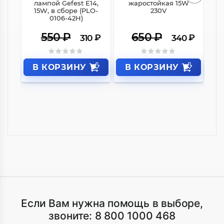
лампой Gefest Е14,
жаростойкая 15W
15W, в сборе (PLO-
230V
23
0106-42H)
550
₽
650
₽
₽
₽
310
340
В КОРЗИНУ
В КОРЗИНУ
В
Если Вам нужна помощь в выборе,
звоните:
8 800 1000 468