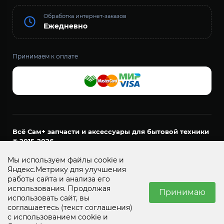
Обработка интернет-заказов
Ежедневно
Принимаем к оплате
Всё Сам+ запчасти и аксессуары для бытовой техники
© 2015-2026
ООО «ДОМАШНИЙ МАСТЕР»
Мы используем файлы cookie и
ОГРН 1157456021161
Яндекс.Метрику для улучшения
ИНН 7452127894
работы сайта и анализа его
г. Челябинск, пр. Ленина, д. 24, офис 53
использования. Продолжая
Принимаю
использовать сайт, вы
соглашаетесь
(текст соглашения)
с использованием cookie и
☰
0