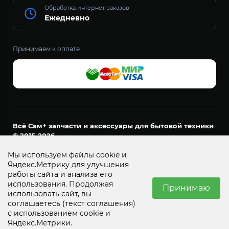
Обработка интернет-заказов
Ежедневно
Принимаем к оплате
Всё Сам+ запчасти и аксессуары для бытовой техники
© 2015-2026
ООО «ДОМАШНИЙ МАСТЕР»
Мы используем файлы cookie и
ОГРН 1157456021161
Яндекс.Метрику для улучшения
ИНН 7452127894
работы сайта и анализа его
г. Челябинск, пр. Ленина, д. 24, офис 53
использования. Продолжая
Принимаю
использовать сайт, вы
соглашаетесь
(текст соглашения)
с использованием cookie и
☰
0
⌂
♡
🛒
👤
Яндекс.Метрики.
Каталог