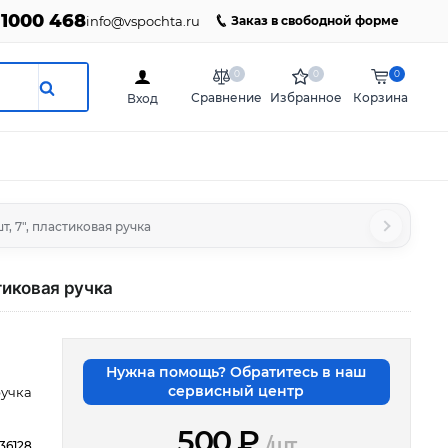
 1000 468
info@vspochta.ru
Заказ в свободной форме
0
0
0
Сравнение
Избранное
Корзина
Вход
, 7", пластиковая ручка
тиковая ручка
Нужна помощь? Обратитесь в наш
сервисный центр
ручка
500
₽
/шт
36128