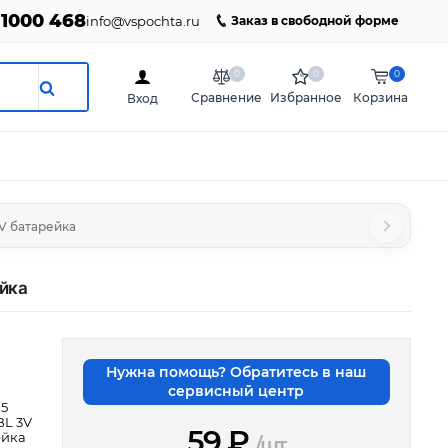
 1000 468
info@vspochta.ru
Заказ в свободной форме
0
0
0
Сравнение
Избранное
Корзина
Вход
3V батарейка
ейка
Нужна помощь? Обратитесь в наш
сервисный центр
 5
BL 3V
59
₽
ейка
/шт