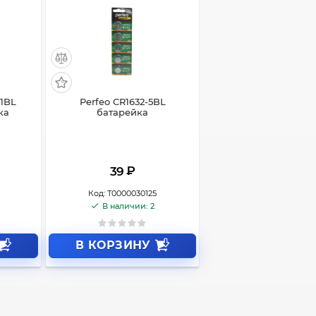
-1BL
Perfeo CR1632-5BL
ка
батарейка
₽
39
Код:
Т0000030125
В наличии: 2
В КОРЗИНУ