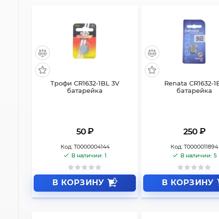
Трофи CR1632-1BL 3V
Renata CR1632-1
батарейка
батарейка
₽
₽
50
250
Код:
Т0000004144
Код:
Т0000011894
В наличии: 1
В наличии: 5
В КОРЗИНУ
В КОРЗИНУ