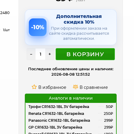
32480
Дополнительная
скидка 10%
-10%
При оформлении заказа на
1/шт
сайте скидка рассчитывается
автоматически.
В КОРЗИНУ
−
+
Последнее обновление цены и наличия:
2026-08-08 12:51:52
Аналоги в наличии
Трофи CR1632-1BL 3V батарейка
50₽
Renata CR1632-1BL батарейка
250₽
Panasonic CR1632-1BL батарейка
299₽
GP CR1632-1BL 3V батарейка
299₽