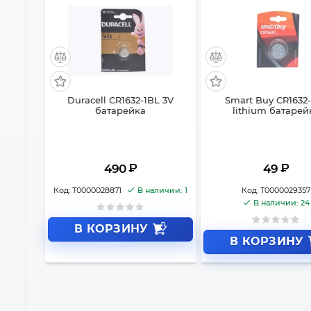
Duracell CR1632-1BL 3V
Smart Buy CR1632
батарейка
lithium батарей
₽
₽
490
49
Код:
Т0000028871
В наличии: 1
Код:
Т0000029357
В наличии: 24
В КОРЗИНУ
В КОРЗИНУ