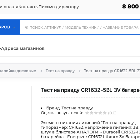
8 800
и оплата
Контакты
Письмо директору
АРОВ
⌖
Адреса магазинов
тарейки дисковые
Тест на правду
Тест на правду CR1632-5BL 
Тест на правду CR1632-5BL 3V батар
Бренд:
Тест на правду
Оценка покупателей:
(0.0)
Элемент питания литиевый "Тест на правду",
типоразмер: CR1632, напряжение питания: 3В,
штук в блистере АНАЛОГИ: - Duracell CR1632-1
батарейка - Energizer CR1632 lithium 3V Батар