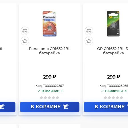
BL
Panasonic CR1632-1BL
GP CR1632-1BL 
батарейка
батарейка
₽
₽
299
299
Код:
Т0000027267
Код:
Т0000028265
В наличии: 1
В наличии: 4
В КОРЗИНУ
В КОРЗИНУ