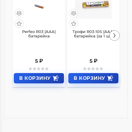
Perfeo R03 (AAA)
Трофи R03-10S (AAA)
Ko
батарейка
батарейка (за 1 шт.)
₽
₽
5
5
В КОРЗИНУ
В КОРЗИНУ
В