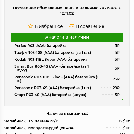
Последнее обновление цены и наличия: 2026-08-10
12:11:02
Аналоги в наличии
Perfeo R03 (AAA) батарейка
5₽
Трофи R03-10S (AAA) батарейка (за 1 шт.)
5₽
Kodak R03-11BL Super (AAA) батарейка
5₽
Smart Buy R03-4S (AAA) батарейка (за 1
5₽
штуку)
Panasonic R03-10BL Zinc .. (AAA) батарейка (1
25₽
шт.)
Panasonic R03-4S (AAA) батарейка (1 шт.)
29₽
Старт R03-4S (AAA) батарейка (штука)
5₽
Наличие в магазинах:
Челябинск, Пр. Ленина 22/1:
957/шт
Челябинск, Молодогвардейцев 48А:
7/шт