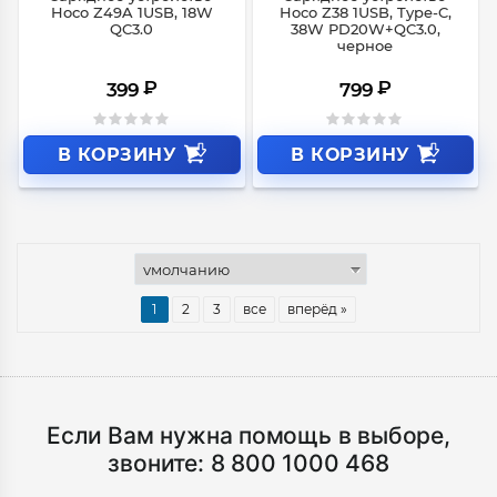
Hoco Z49A 1USB, 18W
Hoco Z38 1USB, Type-C,
QC3.0
38W PD20W+QC3.0,
черное
₽
₽
399
799
В КОРЗИНУ
В КОРЗИНУ
1
2
3
все
вперёд »
Если Вам нужна помощь в выборе,
звоните:
8 800 1000 468