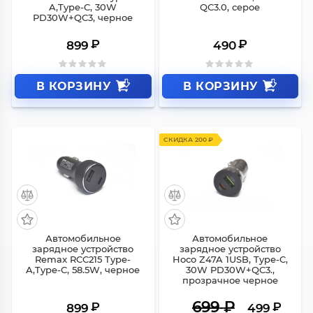
A,Type-C, 30W
QC3.0, серое
PD30W+QC3, черное
₽
₽
899
490
В КОРЗИНУ
В КОРЗИНУ
СКИДКА 200 ₽
Автомобильное
Автомобильное
зарядное устройство
зарядное устройство
Remax RCC215 Type-
Hoco Z47A 1USB, Type-C,
A,Type-C, 58.5W, черное
30W PD30W+QC3.,
прозрачное черное
699
₽
₽
₽
899
499