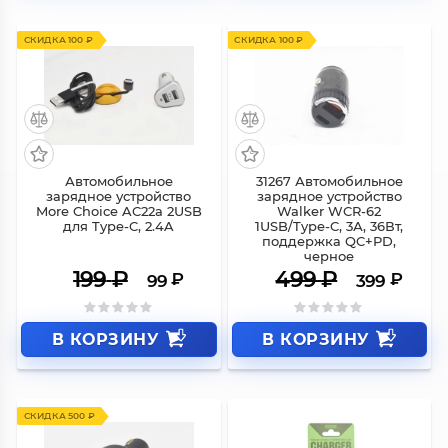
СКИДКА 100 ₽
СКИДКА 100 ₽
Автомобильное
31267 Автомобильное
зарядное устройство
зарядное устройство
More Choice AC22a 2USB
Walker WCR-62
для Type-C, 2.4A
1USB/Type-C, 3А, 36Вт,
поддержка QC+PD,
черное
199
₽
499
₽
₽
₽
99
399
В КОРЗИНУ
В КОРЗИНУ