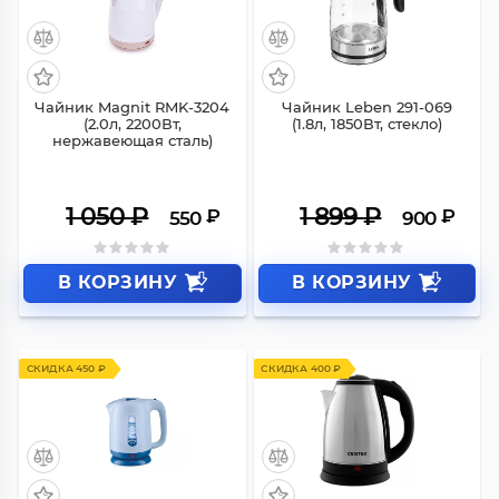
СКИДКА 500 ₽
СКИДКА 999 ₽
Чайник Magnit RMK-3204
Чайник Leben 291-069
(2.0л, 2200Вт,
(1.8л, 1850Вт, стекло)
нержавеющая сталь)
1 050
₽
1 899
₽
₽
₽
550
900
В КОРЗИНУ
В КОРЗИНУ
СКИДКА 450 ₽
СКИДКА 400 ₽