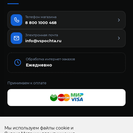
Телефон магазина
8 800 1000 468
Электронная почта
info@vspochta.ru
Обработка интернет-заказов
Ежедневно
Принимаем к оплате
Всё Сам+ запчасти и аксессуары для бытовой техники
Мы используем файлы cookie и