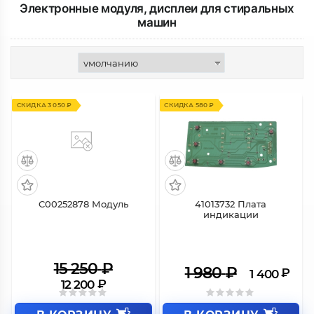
Электронные модуля, дисплеи для стиральных
машин
СКИДКА 3 050 ₽
СКИДКА 580 ₽
C00252878 Модуль
41013732 Плата
индикации
15 250
₽
1 980
₽
₽
1 400
₽
12 200