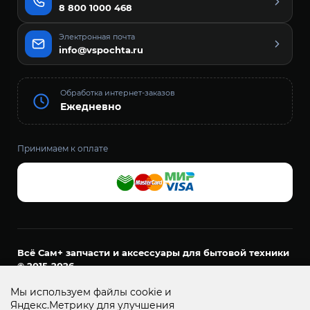
8 800 1000 468
Электронная почта
info@vspochta.ru
Обработка интернет-заказов
Ежедневно
Принимаем к оплате
Всё Сам+ запчасти и аксессуары для бытовой техники
© 2015-2026
ООО «ДОМАШНИЙ МАСТЕР»
Мы используем файлы cookie и
ОГРН 1157456021161
Яндекс.Метрику для улучшения
ИНН 7452127894