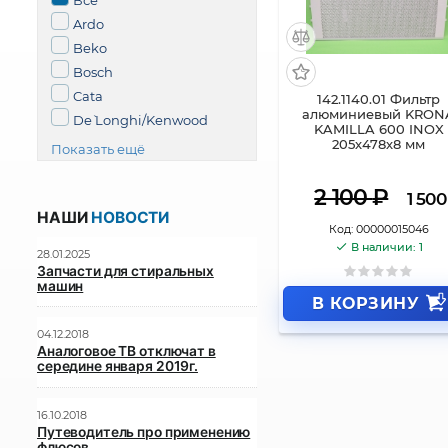
Все
Ardo
Beko
Bosch
Cata
142.1140.01 Фильтр
алюминиевый KRON
De` Longhi/Kenwood
KAMILLA 600 INOX
205х478х8 мм
Показать ещё
2 100
₽
1 500
НАШИ
НОВОСТИ
Код:
00000015046
В наличии: 1
28.01.2025
Запчасти для стиральных
машин
В КОРЗИНУ
04.12.2018
Аналоговое ТВ отключат в
середине января 2019г.
16.10.2018
Путеводитель про применению
флюсов