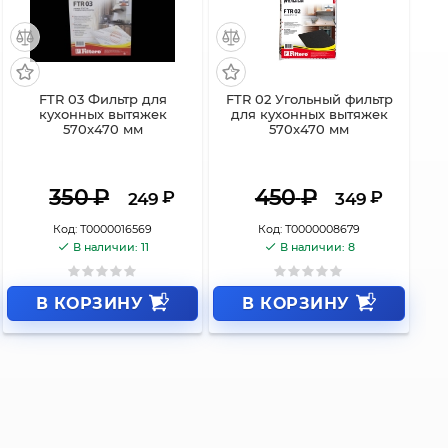
FTR 03 Фильтр для
FTR 02 Угольный фильтр
кухонных вытяжек
для кухонных вытяжек
570x470 мм
570x470 мм
350
₽
450
₽
₽
₽
249
349
Код:
Т0000016569
Код:
Т0000008679
В наличии: 11
В наличии: 8
В КОРЗИНУ
В КОРЗИНУ