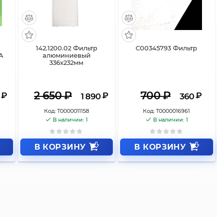
142.1200.02 Фильтр
C00345793 Фильтр
A
алюминиевый
336х232мм
2 650
₽
700
₽
₽
₽
₽
1 890
360
Код:
Т0000011158
Код:
Т0000016961
В наличии: 1
В наличии: 1
В КОРЗИНУ
В КОРЗИНУ