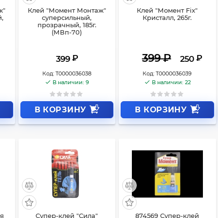
ж"
Клей "Момент Монтаж"
Клей "Момент Fix"
,
суперсильный,
Кристалл, 265г.
прозрачный, 185г.
(МВп-70)
399
₽
₽
₽
399
250
Код:
Т0000036038
Код:
Т0000036039
В наличии: 9
В наличии: 22
В КОРЗИНУ
В КОРЗИНУ
ая
Супер-клей "Сила"
874569 Супер-клей