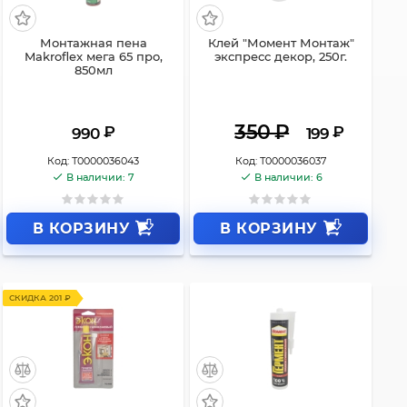
Монтажная пена
Клей "Момент Монтаж"
Makroflex мега 65 про,
экспресс декор, 250г.
850мл
350
₽
₽
₽
990
199
Код:
Т0000036043
Код:
Т0000036037
В наличии: 7
В наличии: 6
В КОРЗИНУ
В КОРЗИНУ
СКИДКА 201 ₽