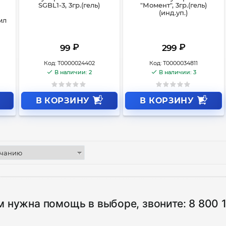
SGBL1-3, 3гр.(гель)
"Момент", 3гр.(гель)
(инд.уп.)
мл
₽
₽
99
299
Код:
Т0000024402
Код:
Т0000034811
В наличии: 2
В наличии: 3
В КОРЗИНУ
В КОРЗИНУ
м нужна помощь в выборе, звоните:
8 800 