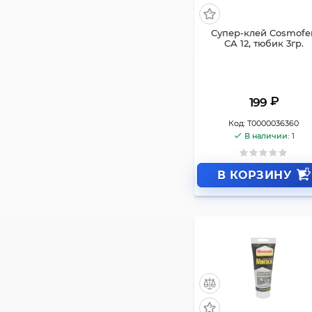
Супер-клей Cosmofe
CA 12, тюбик 3гр.
₽
199
Код:
Т0000036360
В наличии: 1
В КОРЗИНУ