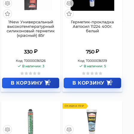
1New Универсальный
Герметик-прокладка
высокотемпературный
Автосил 11224 400г.
силиконовый герметик
белый
(красный) 85г
₽
₽
330
750
Код:
Т0000036526
Код:
Т0000036519
В наличии: 3
В наличии: 5
В КОРЗИНУ
В КОРЗИНУ
СКИДКА 151 ₽