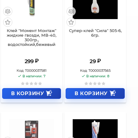
Клей "Момент Монтаж"
Супер-клей "Сила" 505-6,
жидкие гвозди, МВ-40,
6гр.
300гр.,
водостойкий,бежевый
₽
₽
299
29
Код:
Т0000037581
Код:
Т0000037565
В наличии: 7
В наличии: 8
В КОРЗИНУ
В КОРЗИНУ