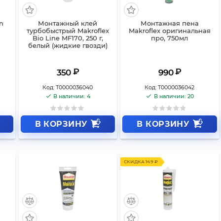
n
Монтажный клей
Монтажная пена
турбобыстрый Makroflex
Makroflex оригинальная
Bio Line MF170, 250 г,
про, 750мл
белый (жидкие гвозди)
₽
₽
350
990
Код:
Т0000036040
Код:
Т0000036042
В наличии: 4
В наличии: 20
В КОРЗИНУ
В КОРЗИНУ
СКИДКА 149 ₽