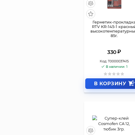
Герметик-прокладк
RTV KR-145-1 красны
высокотемпературн
85г.
₽
330
Код:
Т0000037415
В наличии: 1
В КОРЗИНУ