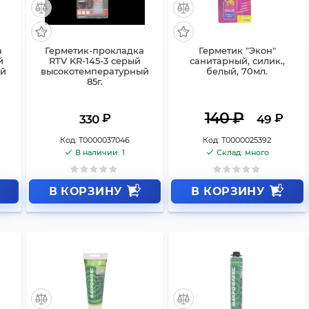
а
Герметик-прокладка
Герметик "Экон"
й
RTV KR-145-3 серый
санитарный, силик.,
ый
высокотемпературный
белый, 70мл.
85г.
140
₽
₽
₽
330
49
Код:
Т0000037046
Код:
Т0000025392
В наличии: 1
Склад: много
В КОРЗИНУ
В КОРЗИНУ