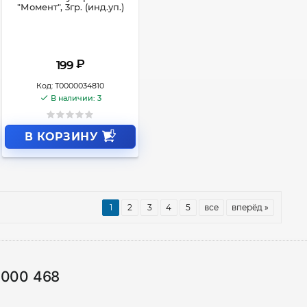
"Момент", 3гр. (инд.уп.)
₽
199
Код:
Т0000034810
В наличии: 3
В КОРЗИНУ
1
2
3
4
5
все
вперёд »
1000 468