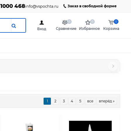
 1000 468
info@vspochta.ru
Заказ в свободной форме
0
0
0
Сравнение
Избранное
Корзина
Вход
1
2
3
4
5
все
вперёд »