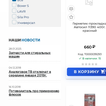
Все
Boxer S
LAVR
Sila Pro
Универсал
Герметик-прокладк
Автосил 11390 400г.
красный
НАШИ
НОВОСТИ
₽
660
28.01.2025
Запчасти для стиральных
Код:
Т0000039293
машин
В наличии: 15
04.12.2018
В КОРЗИНУ
Аналоговое ТВ отключат в
середине января 2019г.
16.10.2018
Путеводитель про применению
флюсов