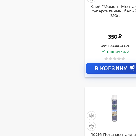
Клей "Момент Монта
суперсильный, белый
250г.
₽
350
Код:
Т0000036036
В наличии: 3
В КОРЗИНУ
10216 Пена монтажн