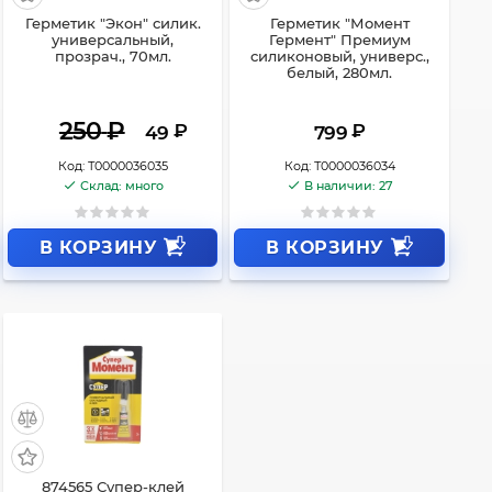
Герметик "Экон" силик.
Герметик "Момент
универсальный,
Гермент" Премиум
прозрач., 70мл.
силиконовый, универс.,
белый, 280мл.
250
₽
₽
₽
49
799
Код:
Т0000036035
Код:
Т0000036034
Склад: много
В наличии: 27
В КОРЗИНУ
В КОРЗИНУ
874565 Супер-клей