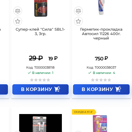
а
Супер-клей "Сила" SBL1-
Герметик-прокладка
3, 3гр.
Автосил 11226 400г.
черный
29
₽
₽
₽
19
750
Код:
Т0000038118
Код:
Т0000038037
В наличии: 1
В наличии: 4
В КОРЗИНУ
В КОРЗИНУ
СКИДКА 91 ₽