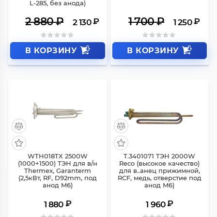
L-285, без анода)
2 880
₽
1 700
₽
₽
₽
2 130
1 250
В КОРЗИНУ
В КОРЗИНУ
WTH018TX 2500W
T.3401071 ТЭН 2000W
(1000+1500) ТЭН для в/н
Reco (высокое качество)
Thermex, Garanterm
для в..анец прижимной,
(2,5кВт, RF, D92mm, под
RCF, медь, отверстие под
анод M6)
анод M6)
₽
₽
1 880
1 960