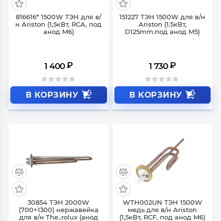
816616* 1500W ТЭН для в/
151227 ТЭН 1500W для в/н
н Ariston (1,5кВт, RCA, под
Ariston (1.5кВт,
анод M6)
D125mm.под анод M5)
₽
₽
1 400
1 730
В КОРЗИНУ
В КОРЗИНУ
30854 ТЭН 2000W
WTH002UN ТЭН 1500W
(700+1300) нержавейка
медь для в/н Ariston
для в/н The..rolux (анод
(1,5кВт, RCF, под анод M6)