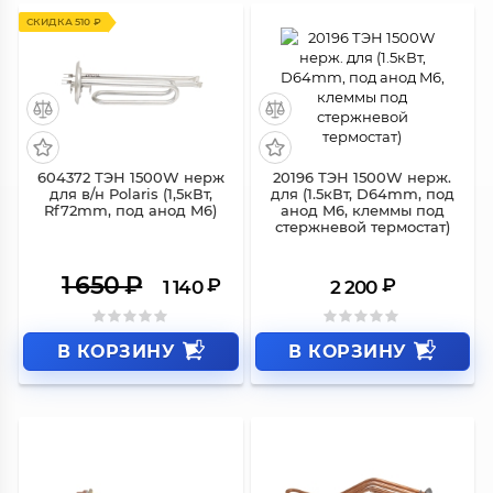
СКИДКА 510 ₽
604372 ТЭН 1500W нерж
20196 ТЭН 1500W нерж.
для в/н Polaris (1,5кВт,
для (1.5кВт, D64mm, под
Rf72mm, под анод M6)
анод M6, клеммы под
стержневой термостат)
1 650
₽
₽
₽
1 140
2 200
В КОРЗИНУ
В КОРЗИНУ