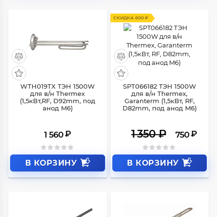
СКИДКА 600 ₽
WTH019TX ТЭН 1500W
SPT066182 ТЭН 1500W
для в/н Thermex
для в/н Thermex,
(1,5кВт,RF, D92mm, под
Garanterm (1,5кВт, RF,
анод M6)
D82mm, под анод M6)
1 350
₽
₽
₽
1 560
750
В КОРЗИНУ
В КОРЗИНУ