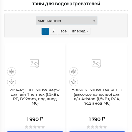
тэны для водонагревателей
1
2
все
вперёд »
20944* ТЭН 1500W нерж.
т.816616 1500W Тэн RECO
для в/н Thermex (1,5кВт,
(высокое качество) для
RF, D92mm, под анод
в/н Ariston (1,5кВт, RCA,
M6)
под анод M6)
₽
₽
1 990
1 790