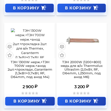
В КОРЗИНУ
В КОРЗИНУ
ТЭН 1300W нерж.+ТЭН
ТЭН 2000W (1200+800)
700W нерж.+анод
медь для в/н Therrmolux
2шт.+прокладк..Garanterm
Ultraslim (2,0кВт, RF,
(1,3кВт+0,7кВт, RF,
D64mm, L250mm, под
D64mm, под анод M4)
анод M6)
₽
₽
2 900
3 200
В КОРЗИНУ
В КОРЗИНУ