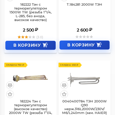
182222 Тэн с
T.184281 2000W ТЭН
терморегулятором
1500W TW (резьба 1”1/4,
L-285, без анода,
высокое качество)
₽
₽
2 500
2 600
(3.0)
В КОРЗИНУ
В КОРЗИНУ
СКИДКА 750 ₽
СКИДКА 450 ₽
182224 Тэн с
0040400784 ТЭН 2000W
терморегулятором
Q90
(высокое качество)
нерж.316L2000W/230V/
2000W TW (резьба 1”1/4,
М6/L240mm (зам. HAIER)