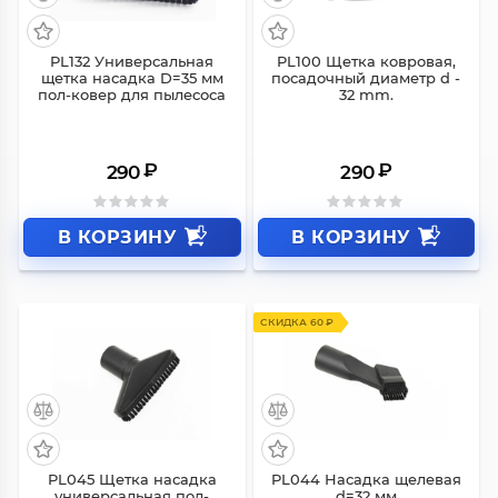
PL132 Универсальная
PL100 Щетка ковровая,
щетка насадка D=35 мм
посадочный диаметр d -
пол-ковер для пылесоса
32 mm.
₽
₽
290
290
В КОРЗИНУ
В КОРЗИНУ
СКИДКА 60 ₽
PL045 Щетка насадка
PL044 Насадка щелевая
универсальная пол-
d=32 мм