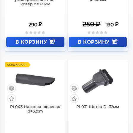
ковер d=32 мм
250
₽
₽
₽
290
190
В КОРЗИНУ
В КОРЗИНУ
СКИДКА 70 ₽
PL043 Насадка щелевая
PL031 Щетка D=32мм
d=32cm