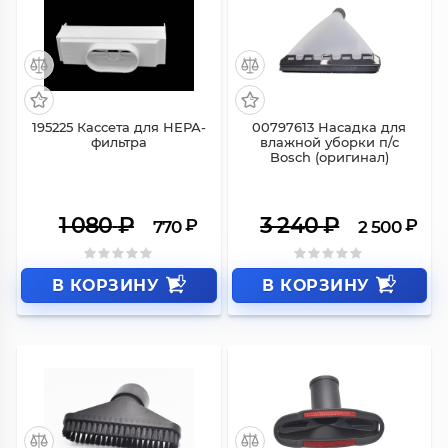
СКИДКА 310 ₽
СКИДКА 740 ₽
195225 Кассета для НЕРА-
00797613 Насадка для
фильтра
влажной уборки п/с
Bosch (оригинал)
1 080
₽
3 240
₽
₽
₽
770
2 500
В КОРЗИНУ
В КОРЗИНУ