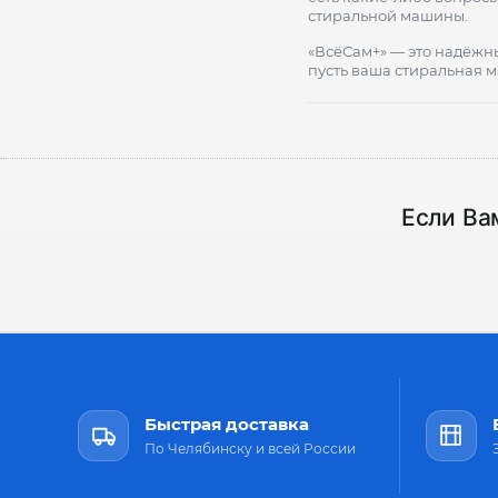
стиральной машины.
«ВсёСам+» — это надёжны
пусть ваша стиральная м
Если Ва
Быстрая доставка
По Челябинску и всей России