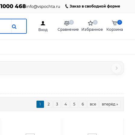
 1000 468
info@vspochta.ru
Заказ в свободной форме
0
0
0
Сравнение
Избранное
Корзина
Вход
1
2
3
4
5
6
все
вперёд »