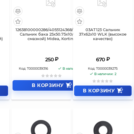
к
12638100000286/4055124368/1018658
03AT123 Сальник
Сальник бака 25x50.75x10/12 (со
37x62x10 WLK (высокое
й)
смазкой) Midea, Korting
качество)
₽
₽
250
670
Код:
Т0000039316
В наличии: 2
Код:
Т0000039275
В наличии: 2
В КОРЗИНУ
В КОРЗИНУ