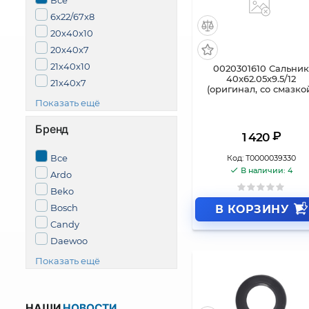
Все
6x22/67x8
20x40x10
20x40x7
21x40x10
0020301610 Сальни
40x62.05х9.5/12
21x40x7
(оригинал, со смазко
Показать ещё
Бренд
₽
1 420
Все
Код:
Т0000039330
В наличии: 4
Ardo
Beko
Bosch
В КОРЗИНУ
Candy
Daewoo
Показать ещё
НАШИ
НОВОСТИ