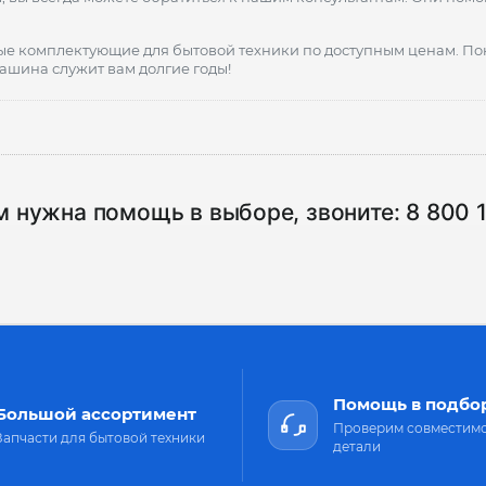
е комплектующие для бытовой техники по доступным ценам. Поку
ашина служит вам долгие годы!
м нужна помощь в выборе, звоните:
8 800 
Помощь в подбо
Большой ассортимент
Проверим совместим
Запчасти для бытовой техники
детали