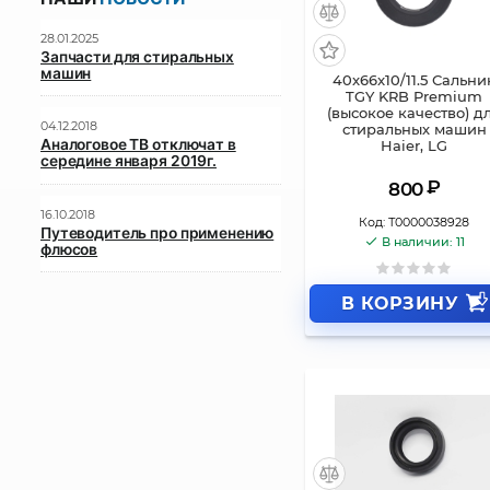
28.01.2025
Запчасти для стиральных
машин
40x66x10/11.5 Сальни
TGY KRB Premium
(высокое качество) д
04.12.2018
стиральных машин
Аналоговое ТВ отключат в
Haier, LG
середине января 2019г.
₽
800
16.10.2018
Код:
Т0000038928
Путеводитель про применению
В наличии: 11
флюсов
В КОРЗИНУ