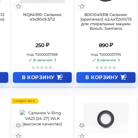
12
NQK4590 Сальник
8001049318 Сальник
о)
45x90x9.5/12
(оригинал) 42.4x72x10/15
для стиральных машин
Bosch, Siemens
₽
₽
250
890
Код:
Т0000037398
Код:
Т0000037374
В наличии: 3
В наличии: 5
В КОРЗИНУ
В КОРЗИНУ
СКИДКА 100 ₽