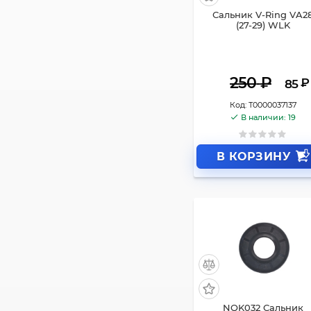
Сальник V-Ring VA2
(27-29) WLK
250
₽
₽
85
Код:
Т0000037137
В наличии: 19
В КОРЗИНУ
NQK032 Сальник