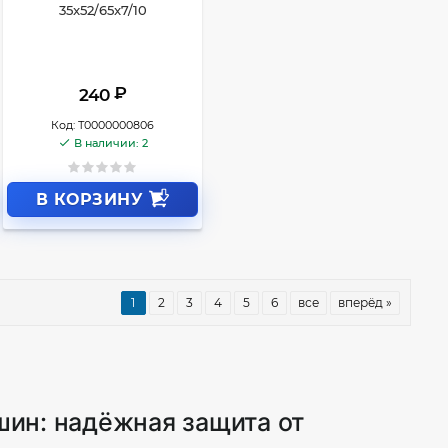
35x52/65x7/10
₽
240
Код:
Т0000000806
В наличии: 2
В КОРЗИНУ
1
2
3
4
5
6
все
вперёд »
шин: надёжная защита от