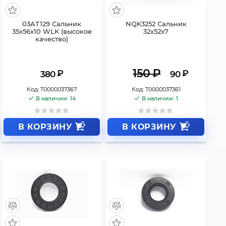
03AT129 Сальник
NQK3252 Сальник
35x56x10 WLK (высокое
32x52x7
качество)
150
₽
₽
₽
380
90
Код:
Т0000037367
Код:
Т0000037361
В наличии: 14
В наличии: 1
В КОРЗИНУ
В КОРЗИНУ