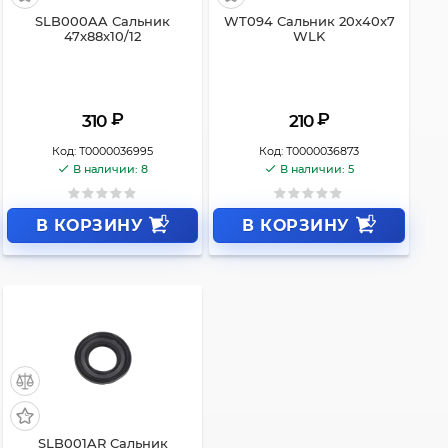
SLB000AA Сальник
WT094 Сальник 20x40x7
47x88x10/12
WLK
₽
₽
310
210
Код:
Т0000036995
Код:
Т0000036873
В наличии: 8
В наличии: 5
В КОРЗИНУ
В КОРЗИНУ
SLB001AR Сальник