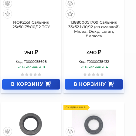
NQK2551 Сальник
138800051709 Сальник
25x50.75x10/12 TGY
35x52.1x10/12 (со смазкой)
Midea, Dexp, Leran,
Бирюса
₽
₽
250
490
Код:
Т0000038698
Код:
Т0000038432
В наличии: 9
В наличии: 4
В КОРЗИНУ
В КОРЗИНУ
СКИДКА 60 ₽