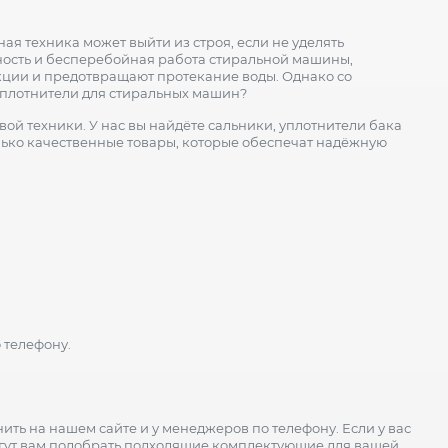
 техника может выйти из строя, если не уделять
ность и бесперебойная работа стиральной машины,
укции и предотвращают протекание воды. Однако со
уплотнители для стиральных машин?
й техники. У нас вы найдёте сальники, уплотнители бака
лько качественные товары, которые обеспечат надёжную
 телефону.
ть на нашем сайте и у менеджеров по телефону. Если у вас
могут вам подобрать подходящие комплектующие для вашей