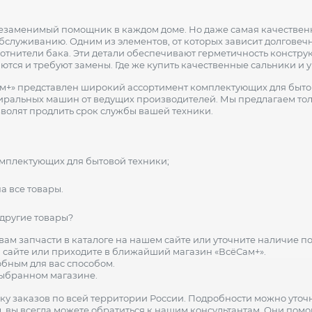
заменимый помощник в каждом доме. Но даже самая качественная
бслуживанию. Одним из элементов, от которых зависит долговеч
лотнители бака. Эти детали обеспечивают герметичность констр
тся и требуют замены. Где же купить качественные сальники и 
ам+» представлен широкий ассортимент комплектующих для бытово
стиральных машин от ведущих производителей. Мы предлагаем то
зволят продлить срок службы вашей техники.
мплектующих для бытовой техники;
а все товары.
 другие товары?
ам запчасти в каталоге на нашем сайте или уточните наличие по
 сайте или приходите в ближайший магазин «ВсёСам+».
обным для вас способом.
выбранном магазине.
у заказов по всей территории России. Подробности можно уточни
ы, вы всегда можете обратиться к нашим консультантам. Они по