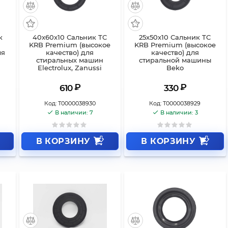
к
40x60x10 Сальник TC
25x50x10 Сальник TC
KRB Premium (высокое
KRB Premium (высокое
ля
качество) для
качество) для
стиральных машин
стиральной машины
Electrolux, Zanussi
Beko
₽
₽
610
330
Код:
Т0000038930
Код:
Т0000038929
В наличии: 7
В наличии: 3
В КОРЗИНУ
В КОРЗИНУ