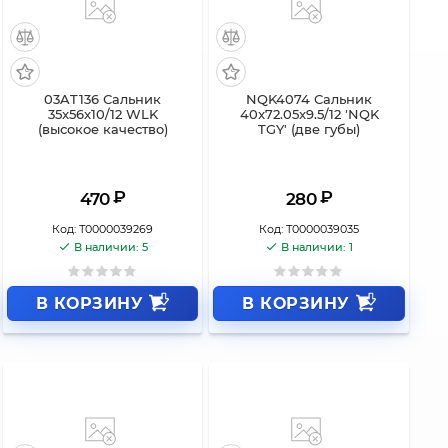
03AT136 Сальник
NQK4074 Сальник
35x56x10/12 WLK
40x72.05x9.5/12 'NQK
(высокое качество)
TGY' (две губы)
₽
₽
470
280
Код:
Т0000039269
Код:
Т0000039035
В наличии: 5
В наличии: 1
В КОРЗИНУ
В КОРЗИНУ