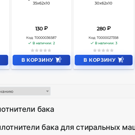
35x62x10
30х62х10
₽
₽
130
280
Код:
Т0000036587
Код:
Т0000027358
В наличии: 2
В наличии: 3
В КОРЗИНУ
В КОРЗИНУ
лотнители бака
плотнители бака для стиральных ма