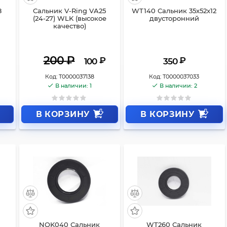
8
Сальник V-Ring VA25
WT140 Сальник 35x52x12
(24-27) WLK (высокое
двусторонний
качество)
200
₽
₽
₽
100
350
Код:
Т0000037138
Код:
Т0000037033
В наличии: 1
В наличии: 2
В КОРЗИНУ
В КОРЗИНУ
NQK040 Сальник
WT260 Сальник