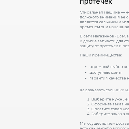
протечек
Стиральная машина — не
должного внимания её о
являются сальники и уп
временем они изнашиваю
В сети магазинов «ВсёС
и другие запчасти для 
защиту от протечек и по
Наши преимущества:
огромный выбор ко
доступные цены;
гарантия качества н
Как заказать сальники и
Выберите нужные в
Оформите заказ на
Оплатите товар уд
Заберите заказ в 
Мы осуществляем доставк
есть какие-либо вопрос