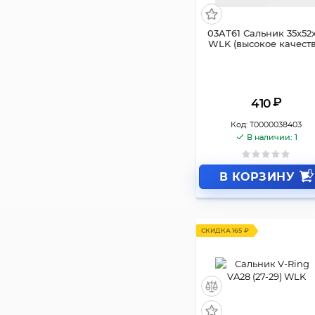
03AT61 Сальник 35x52x
WLK (высокое качеств
₽
410
Код:
Т0000038403
В наличии: 1
В КОРЗИНУ
СКИДКА 165 ₽