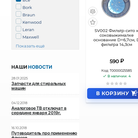
Все
Bork
Braun
Kenwood
Leran
SV002 Фильтр-сито 
соковыжималке
Maxwell
основание D=6,7см, 
фильтра 14,3см
Показать ещё
₽
590
НАШИ
НОВОСТИ
Код:
Т0000025585
В наличии: 4
28.01.2025
Запчасти для стиральных
машин
В КОРЗИНУ
04.12.2018
Аналоговое ТВ отключат в
середине января 2019г.
16.10.2018
Путеводитель про применению
флюсов