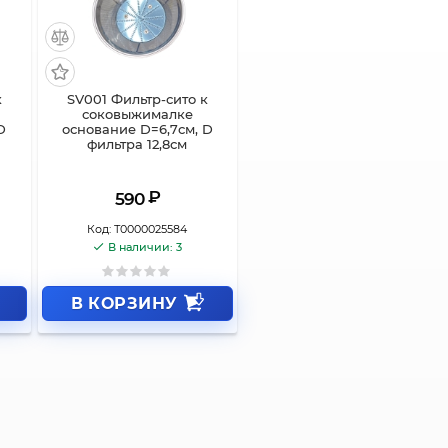
к
SV001 Фильтр-сито к
соковыжималке
D
основание D=6,7см, D
фильтра 12,8см
₽
590
Код:
Т0000025584
В наличии: 3
В КОРЗИНУ