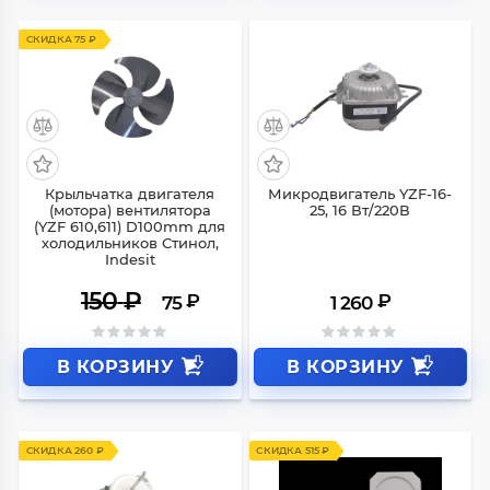
СКИДКА 75 ₽
Крыльчатка двигателя
Микродвигатель YZF-16-
(мотора) вентилятора
25, 16 Вт/220В
(YZF 610,611) D100mm для
холодильников Стинол,
Indesit
150
₽
₽
₽
75
1 260
В КОРЗИНУ
В КОРЗИНУ