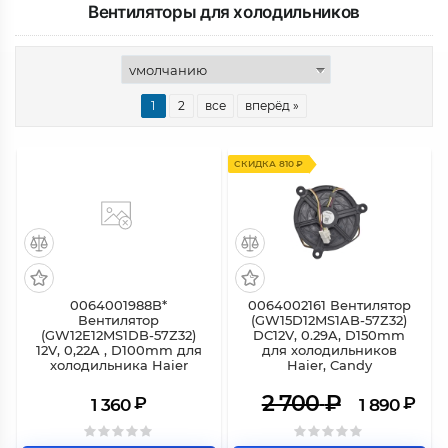
Вентиляторы для холодильников
1
2
все
вперёд »
СКИДКА 810 ₽
0064001988B*
0064002161 Вентилятор
Вентилятор
(GW15D12MS1AB-57Z32)
(GW12E12MS1DB-57Z32)
DC12V, 0.29A, D150mm
12V, 0,22A , D100mm для
для холодильников
холодильника Haier
Haier, Candy
2 700
₽
₽
₽
1 360
1 890