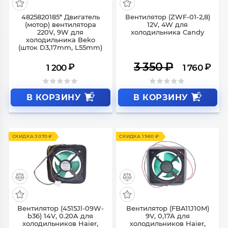
СКИДКА 1 590 ₽
4825820185* Двигатель
Вентилятор (ZWF-01-2,8)
(мотор) вентилятора
12V, 4W для
220V, 9W для
холодильника Candy
холодильника Beko
(шток D3,17mm, L55mm)
3 350
₽
₽
₽
1 200
1 760
В КОРЗИНУ
В КОРЗИНУ
Вентилятор (4515Jl-09W-
Вентилятор (FBA11J10M)
СКИДКА 3 070 ₽
СКИДКА 1 960 ₽
b36) 14V, 0.20A для
9V, 0,17A для
холодильников Haier,
холодильников Haier,