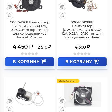
СКИДКА 1 940 ₽
C00574268 Вентилятор
0064001988B
(12038GE-12L-YA) 12V,
Вентилятор
0,26A,..mm (оригинал)
(GW12E12MS1DB-57Z32)
для холодильников
12V, 0,22A , D120mm для
Indesit, Ariston
холодильника Haier
4 450
₽
₽
₽
2 510
4 300
В КОРЗИНУ
В КОРЗИНУ
СКИДКА 840 ₽