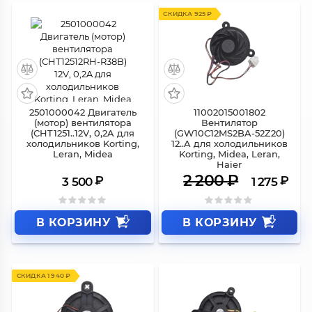
СКИДКА 925 ₽
2501000042 Двигатель
11002015001802
(мотор) вентилятора
Вентилятор
(CHT1251..12V, 0,2A для
(GW10C12MS2BA-52Z20)
холодильников Korting,
12..A для холодильников
Leran, Midea
Korting, Midea, Leran,
Haier
2 200
₽
₽
₽
3 500
1 275
В КОРЗИНУ
В КОРЗИНУ