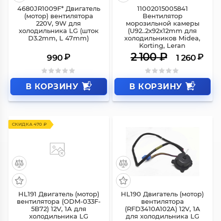
4680JR1009F* Двигатель
11002015005841
(мотор) вентилятора
Вентилятор
220V, 9W для
морозильной камеры
холодильника LG (шток
(U92..2x92x12mm для
D3.2mm, L 47mm)
холодильников Midea,
Korting, Leran
2 100
₽
₽
₽
990
1 260
В КОРЗИНУ
В КОРЗИНУ
СКИДКА 470 ₽
HL191 Двигатель (мотор)
HL190 Двигатель (мотор)
вентилятора (ODM-033F-
вентилятора
5B72) 12V, 1A для
(RFD3410A102A) 12V, 1A
холодильника LG
для холодильника LG