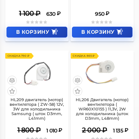
1 100
₽
₽
₽
630
950
В КОРЗИНУ
В КОРЗИНУ
СКИДКА 790 ₽
СКИДКА 865 ₽
HL209 двигатель (мотор)
HL206 Двигатель (мотор)
вентилятора ( ZW-58) 12V,
вентилятора (
3W для холодильника
WR60X10155 ) 11,3V, 2W
Samsung ( шток D3mm,
для холодильника (шток
L41mm)
D3mm, L48mm)
1 800
₽
2 000
₽
₽
₽
1 010
1 135