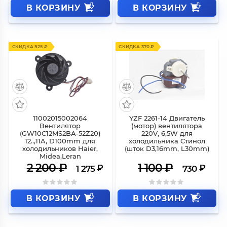
В КОРЗИНУ
В КОРЗИНУ
СКИДКА 925 ₽
СКИДКА 370 ₽
11002015002064
YZF 2261-14 Двигатель
Вентилятор
(мотор) вентилятора
(GW10C12MS2BA-52Z20)
220V, 6,5W для
12..,11A, D100mm для
холодильника Стинол
холодильников Haier,
(шток D3,16mm, L30mm)
Midea,Leran
2 200
₽
1 100
₽
₽
₽
1 275
730
В КОРЗИНУ
В КОРЗИНУ