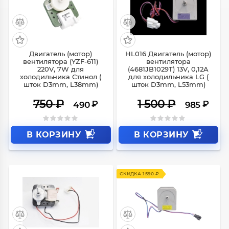
СКИДКА 260 ₽
СКИДКА 515 ₽
Двигатель (мотор)
HL016 Двигатель (мотор)
вентилятора (YZF-611)
вентилятора
220V, 7W для
(4681JB1029T) 13V, 0,12A
холодильника Стинол (
для холодильника LG (
шток D3mm, L38mm)
шток D3mm, L53mm)
750
₽
1 500
₽
₽
₽
490
985
В КОРЗИНУ
В КОРЗИНУ