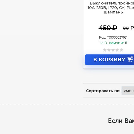
Выключатель тройно
10А-250В, IP20, СУ, Pla
шампань
450
₽
₽
99
Код:
Т0000037161
В наличии: 11
В КОРЗИНУ
Сортировать по:
Если Ва