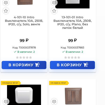
4-101-10 Intro
1Э-101-01 Intro
Выключатель 10A, 250В,
Выключатель 10A, 250В,
IP20, с/у, Solo, венге
IP20, с/у, Plano, без
лапок белый
₽
₽
99
99
Код:
Т0000037878
Код:
Т0000037883
В наличии: 2
В наличии: 2
В КОРЗИНУ
В КОРЗИНУ
СКИДКА 101 ₽
СКИДКА 151 ₽