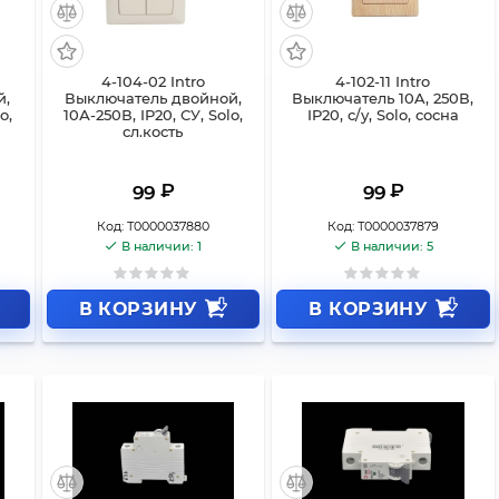
4-104-02 Intro
4-102-11 Intro
й,
Выключатель двойной,
Выключатель 10A, 250В,
o,
10А-250В, IP20, СУ, Solo,
IP20, с/у, Solo, сосна
сл.кость
₽
₽
99
99
Код:
Т0000037880
Код:
Т0000037879
В наличии: 1
В наличии: 5
В КОРЗИНУ
В КОРЗИНУ