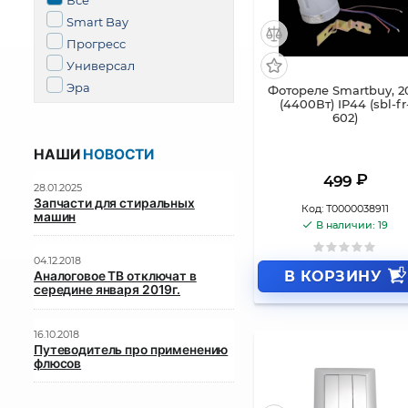
Все
Smart Bay
Прогресс
Универсал
Эра
Фотореле Smartbuy, 2
(4400Вт) IP44 (sbl-fr
602)
НАШИ
НОВОСТИ
₽
499
28.01.2025
Запчасти для стиральных
Код:
Т0000038911
машин
В наличии: 19
04.12.2018
В КОРЗИНУ
Аналоговое ТВ отключат в
середине января 2019г.
16.10.2018
Путеводитель про применению
флюсов