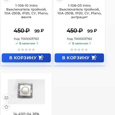
1-106-10 Intro
1-106-05 Intro
Выключатель тройной,
Выключатель тройной,
10А-250В, IP20, СУ, Plano,
10А-250В, IP20, СУ, Plano,
венге
антрацит
450
₽
450
₽
₽
₽
99
99
Код:
Т0000037163
Код:
Т0000037162
В наличии: 1
В наличии: 1
В КОРЗИНУ
В КОРЗИНУ
14-4101-04 ЭРА