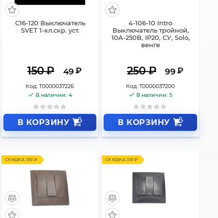
С16-120 Выключатель
4-106-10 Intro
SVET 1-кл.скр. уст.
Выключатель тройной,
10А-250В, IP20, СУ, Solo,
венге
150
₽
250
₽
₽
₽
49
99
Код:
Т0000037226
Код:
Т0000037200
В наличии: 4
В наличии: 5
В КОРЗИНУ
В КОРЗИНУ
СКИДКА 351 ₽
СКИДКА 351 ₽