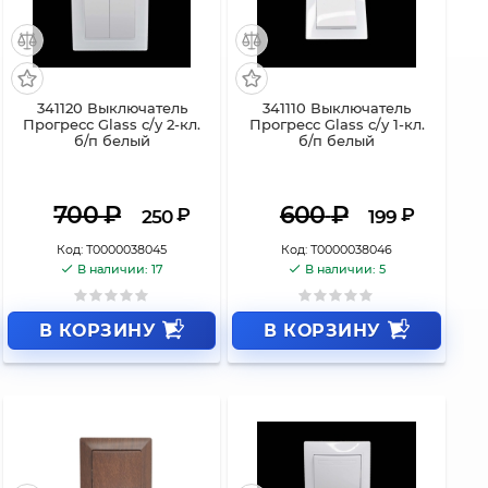
341120 Выключатель
341110 Выключатель
Прогресс Glass с/у 2-кл.
Прогресс Glass с/у 1-кл.
б/п белый
б/п белый
700
₽
600
₽
₽
₽
250
199
Код:
Т0000038045
Код:
Т0000038046
В наличии: 17
В наличии: 5
В КОРЗИНУ
В КОРЗИНУ