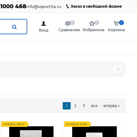
 1000 468
info@vspochta.ru
Заказ в свободной форме
0
0
0
Сравнение
Избранное
Корзина
Вход
1
2
3
все
вперёд »
СКИДКА 450 ₽
СКИДКА 401 ₽