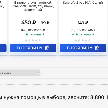
й,
Выключатель тройной,
Sale о/у 2-кл. 10A, белый
no,
10А-250В, IP20, СУ, Plano,
алюминий
450
₽
₽
₽
99
149
Код:
Т0000037160
Код:
Т0000037023
В наличии: 5
В наличии: 9
В КОРЗИНУ
В КОРЗИНУ
м нужна помощь в выборе, звоните:
8 800 