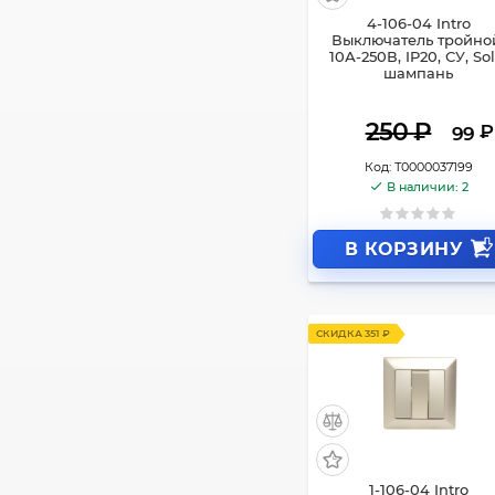
4-106-04 Intro
Выключатель тройно
10А-250В, IP20, СУ, Sol
шампань
250
₽
₽
99
Код:
Т0000037199
В наличии: 2
В КОРЗИНУ
СКИДКА 351 ₽
1-106-04 Intro