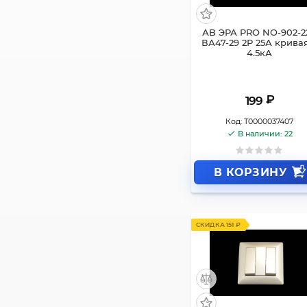
АB ЭРА PRO NO-902-2
ВА47-29 2Р 25А крива
4.5кА
₽
199
Код:
Т0000037407
В наличии: 22
В КОРЗИНУ
СКИДКА 151 ₽