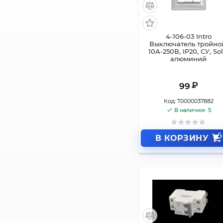
4-106-03 Intro
Выключатель тройно
10А-250В, IP20, СУ, Sol
алюминий
₽
99
Код:
Т0000037882
В наличии: 5
В КОРЗИНУ