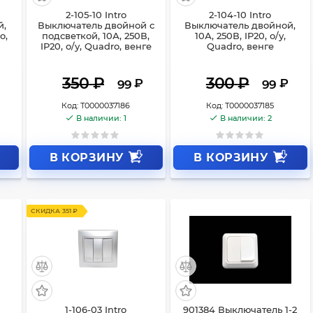
2-105-10 Intro
2-104-10 Intro
й,
Выключатель двойной с
Выключатель двойной,
o,
подсветкой, 10А, 250В,
10А, 250В, IP20, о/у,
IP20, о/у, Quadro, венге
Quadro, венге
350
₽
300
₽
₽
₽
99
99
Код:
Т0000037186
Код:
Т0000037185
В наличии: 1
В наличии: 2
В КОРЗИНУ
В КОРЗИНУ
СКИДКА 351 ₽
1-106-03 Intro
901384 Выключатель 1-2