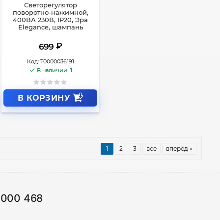
Светорегулятор
поворотно-нажимной,
400ВА 230В, IP20, Эра
Elegance, шампань
₽
699
Код:
Т0000036191
В наличии: 1
В КОРЗИНУ
1
2
3
все
вперёд »
1000 468