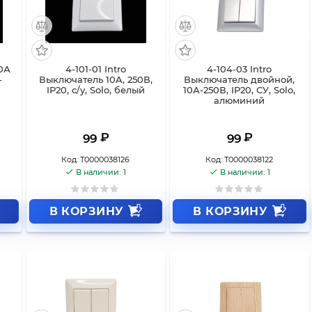
0А
4-101-01 Intro
4-104-03 Intro
-
Выключатель 10A, 250В,
Выключатель двойной,
IP20, с/у, Solo, белый
10А-250В, IP20, СУ, Solo,
алюминий
₽
₽
99
99
Код:
Т0000038126
Код:
Т0000038122
В наличии: 1
В наличии: 1
В КОРЗИНУ
В КОРЗИНУ