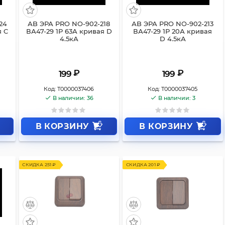
24
АB ЭРА PRO NO-902-218
АB ЭРА PRO NO-902-213
я C
ВА47-29 1Р 63А кривая D
ВА47-29 1Р 20А кривая
4.5кА
D 4.5кА
₽
₽
199
199
Код:
Т0000037406
Код:
Т0000037405
В наличии: 36
В наличии: 3
В КОРЗИНУ
В КОРЗИНУ
СКИДКА 251 ₽
СКИДКА 201 ₽